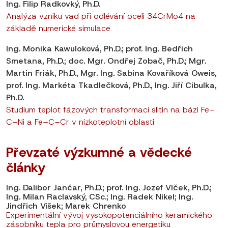
Ing. Filip Radkovký, Ph.D.
Analýza vzniku vad při odlévání oceli 34CrMo4 na
základě numerické simulace
Ing. Monika Kawuloková, Ph.D.; prof. Ing. Bedřich
Smetana, Ph.D.; doc. Mgr. Ondřej Zobač, Ph.D.; Mgr.
Martin Friák, Ph.D., Mgr. Ing. Sabina Kovaříková Oweis,
prof. Ing. Markéta Tkadlečková, Ph.D., Ing. Jiří Cibulka,
Ph.D.
Studium teplot fázových transformací slitin na bázi Fe–
C–Ni a Fe–C–Cr v nízkoteplotní oblasti
Převzaté výzkumné a vědecké
články
Ing. Dalibor Jančar, Ph.D.; prof. Ing. Jozef Vlček, Ph.D.;
Ing. Milan Raclavský, CSc.; Ing. Radek Nikel; Ing.
Jindřich Višek; Marek Chrenko
Experimentální vývoj vysokopotenciálního keramického
zásobníku tepla pro průmyslovou energetiku