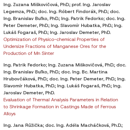
Ing. Zuzana Miškovičová, PhD.; prof. Ing. Jaroslav
Legemza, PhD.; doc. Ing. Róbert Findorák, PhD.; doc.
Ing. Branislav Buľko, PhD.; Ing. Patrik Fedorko; doc. Ing.
Peter Demeter, PhD.; Ing. Slavomír Hubatka, PhD.; Ing.
Lukáš Fogaraš, PhD.; Ing. Jaroslav Demeter, PhD.
Optimization of Physico-chemical Properties of
Undersize Fractions of Manganese Ores for the
Production of Mn Sinter
Ing.
Patrik Fedorko; Ing.
Zuzana Miškovičová, PhD.
; doc.
Ing.
Branislav Buľko, PhD.
; doc. Ing. Bc.
Martina
Hrubovčáková, PhD.
; doc. Ing.
Peter Demeter, PhD.
; Ing.
Slavomír Hubatka, PhD.
; Ing.
Lukáš Fogaraš, PhD.
; Ing.
Jaroslav Demeter, PhD.
Evaluation of Thermal Analysis Parameters in Relation
to Shrinkage Formation in Castings Made of Ferrous
Alloys
Ing. Jana Růžička; doc. Ing. Adéla Macháčková, Ph.D.;