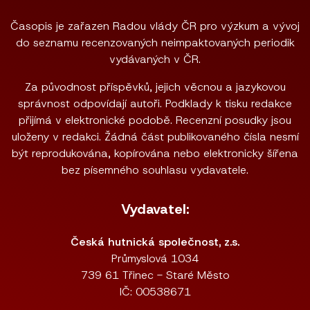
Časopis je zařazen Radou vlády ČR pro výzkum a vývoj
do seznamu recenzovaných neimpaktovaných periodik
vydávaných v ČR.
Za původnost příspěvků, jejich věcnou a jazykovou
správnost odpovídají autoři. Podklady k tisku redakce
přijímá v elektronické podobě. Recenzní posudky jsou
uloženy v redakci. Žádná část publikovaného čísla nesmí
být reprodukována, kopírována nebo elektronicky šířena
bez písemného souhlasu vydavatele.
Vydavatel:
Česká hutnická společnost, z.s.
Průmyslová 1034
739 61 Třinec - Staré Město
IČ: 00538671