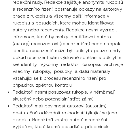
redakční rady. Redakce zajišťuje anonymitu rukopisů
a recenzního řízení: odstraňuje odkazy na autorovy
práce z rukopisu a všechny další informace v
rukopisu a posudcích, které mohou identifikovat
autory nebo recenzenty. Redakce nesmí vyzradit
informace, které by mohly identifikovat autora
(autory) recenzentovi (recenzentům) nebo naopak.
Identita recenzentů může být odkryta pouze tehdy,
pokud recenzent sám výslovně souhlasí s odkrytím
své identity. Výkonný redaktor časopisu archivuje
všechny rukopisy, posudky a další materiály
vztahující se k procesu recenzního řízení pro
případnou zpětnou kontrolu.
Redaktoři nesmí posuzovat rukopis, v němž mají
skutečný nebo potenciální střet zájmů.
Redaktoři mají povinnost autorovi (autorům)
dostatečně odůvodnit rozhodnutí týkající se jeho
rukopisu. Redaktoři zasílají autorům redakční
vyjádření, které kromě posudků a připomínek