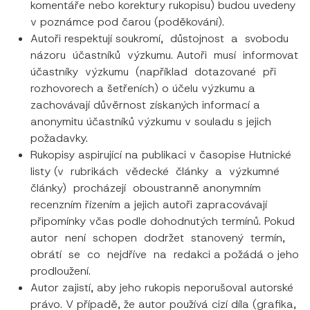
komentáře nebo korektury rukopisu) budou uvedeny
v poznámce pod čarou (poděkování).
Autoři respektují soukromí, důstojnost a svobodu
názoru účastníků výzkumu. Autoři musí informovat
účastníky výzkumu (například dotazované při
rozhovorech a šetřeních) o účelu výzkumu a
zachovávají důvěrnost získaných informací a
anonymitu účastníků výzkumu v souladu s jejich
požadavky.
Rukopisy aspirující na publikaci v časopise Hutnické
listy (v rubrikách vědecké články a výzkumné
články) procházejí oboustranně anonymním
recenzním řízením a jejich autoři zapracovávají
připomínky včas podle dohodnutých termínů. Pokud
autor není schopen dodržet stanovený termín,
obrátí se co nejdříve na redakci a požádá o jeho
prodloužení.
Autor zajistí, aby jeho rukopis neporušoval autorské
právo. V případě, že autor používá cizí díla (grafika,