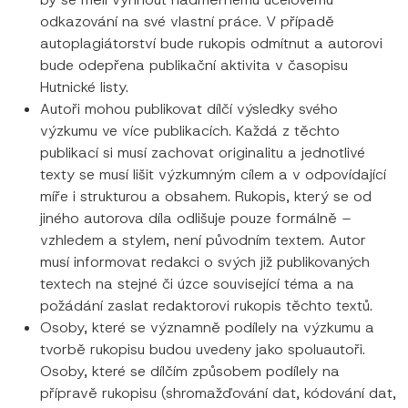
odkazování na své vlastní práce. V případě
autoplagiátorství bude rukopis odmítnut a autorovi
bude odepřena publikační aktivita v časopisu
Hutnické listy.
Autoři mohou publikovat dílčí výsledky svého
výzkumu ve více publikacích. Každá z těchto
publikací si musí zachovat originalitu a jednotlivé
texty se musí lišit výzkumným cílem a v odpovídající
míře i strukturou a obsahem. Rukopis, který se od
jiného autorova díla odlišuje pouze formálně –
vzhledem a stylem, není původním textem. Autor
musí informovat redakci o svých již publikovaných
textech na stejné či úzce související téma a na
požádání zaslat redaktorovi rukopis těchto textů.
Osoby, které se významně podílely na výzkumu a
tvorbě rukopisu budou uvedeny jako spoluautoři.
Osoby, které se dílčím způsobem podílely na
přípravě rukopisu (shromažďování dat, kódování dat,