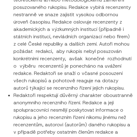
posuzovaného rukopisu. Redakce vybírá recenzenty
nestranně ve snaze zajistit vysokou odbornou
úroveň časopisu. Redakce oslovuje recenzenty z
akademických a výzkumných institucí (případně i
státních institucí, nevládních organizací nebo firem)
z celé České republiky a dalších zemí. Autoři mohou
požádat redakci, aby rukopis nebyl posuzován
konkrétními recenzenty, avšak konečné rozhodnutí
o výběru recenzentů je ponecháno na uvážení
redakce. Redaktoři se snaží o včasné posouzení
všech rukopisů a pohotově reaguje na dotazy
autorů týkající se recenzního řízení jejich rukopisu.
Redaktoři respektují důvěrný charakter oboustranně
anonymního recenzního řízení. Redakce a její
spolupracovníci nesmějí poskytovat informace o
rukopisu a jeho recenzním řízení nikomu jinému než
recenzentům, autorovi (autorům) daného rukopisu a
v případě potřeby ostatním členům redakce a