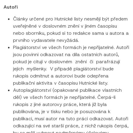
Autoři
Články určené pro Hutnické listy nesmějí být předem
uveřejněné v doslovném znění v jiném časopisu
nebo sborníku, pokud si to redakce sama u autora a
prvního vydavatele nevyžádá.
Plagiátorství ve všech formách je nepřijatelné. Autoři
jsou povinni odkazovat na díla ostatních autorů,
pokud je citují v doslovném znění či parafrázují
jejich myšlenky. V případě plagiátorství bude
rukopis odmítnut a autorovi bude odepřena
publikační aktivita v časopisu Hutnické listy.
Autoplagiátorství (opakované publikace vlastních
děl) ve všech formách je nepřijatelné. Čerpá-li
rukopis z jiné autorovy práce, která již byla
publikována, je v tisku nebo je posuzována k
publikaci, musí autor na tuto práci odkazovat. Autoři
odkazující na své starší práce, z nichž rukopis čerpá,
by se měli vyhnout nadměrnému účelovému