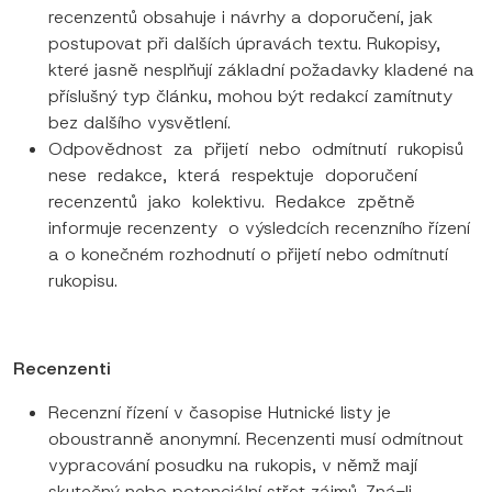
recenzentů obsahuje i návrhy a doporučení, jak
postupovat při dalších úpravách textu. Rukopisy,
které jasně nesplňují základní požadavky kladené na
příslušný typ článku, mohou být redakcí zamítnuty
bez dalšího vysvětlení.
Odpovědnost za přijetí nebo odmítnutí rukopisů
nese redakce, která respektuje doporučení
recenzentů jako kolektivu. Redakce zpětně
informuje recenzenty o výsledcích recenzního řízení
a o konečném rozhodnutí o přijetí nebo odmítnutí
rukopisu.
Recenzenti
Recenzní řízení v časopise Hutnické listy je
oboustranně anonymní. Recenzenti musí odmítnout
vypracování posudku na rukopis, v němž mají
skutečný nebo potenciální střet zájmů. Zná-li