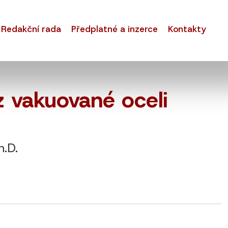
Redakční rada
Předplatné a inzerce
Kontakty
z vakuované oceli
h.D.