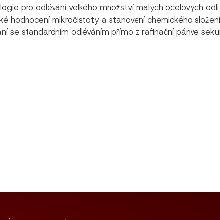
ogie pro odlévání velkého množství malých ocelových odlitk
ké hodnocení mikročistoty a stanovení chemického složení
nání se standardním odléváním přímo z rafinační pánve sek