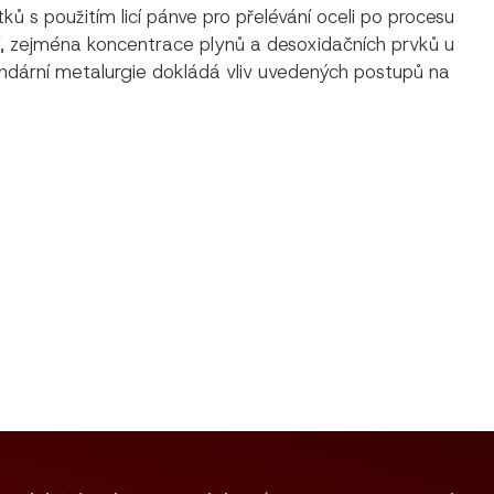
ů s použitím licí pánve pro přelévání oceli po procesu
, zejména koncentrace plynů a desoxidačních prvků u
undární metalurgie dokládá vliv uvedených postupů na