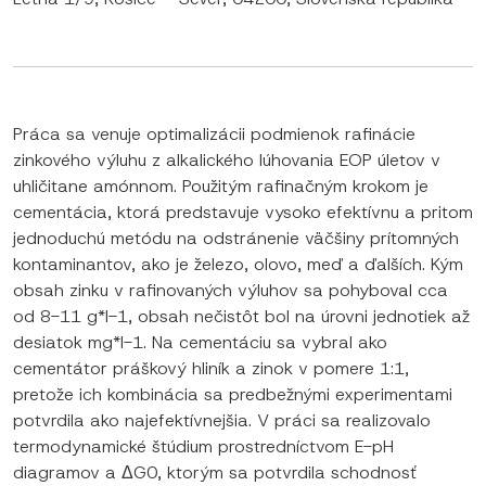
Práca sa venuje optimalizácii podmienok rafinácie
zinkového výluhu z alkalického lúhovania EOP úletov v
uhličitane amónnom. Použitým rafinačným krokom je
cementácia, ktorá predstavuje vysoko efektívnu a pritom
jednoduchú metódu na odstránenie väčšiny prítomných
kontaminantov, ako je železo, olovo, meď a ďalších. Kým
obsah zinku v rafinovaných výluhov sa pohyboval cca
od 8-11 g*l-1, obsah nečistôt bol na úrovni jednotiek až
desiatok mg*l-1. Na cementáciu sa vybral ako
cementátor práškový hliník a zinok v pomere 1:1,
pretože ich kombinácia sa predbežnými experimentami
potvrdila ako najefektívnejšia. V práci sa realizovalo
termodynamické štúdium prostredníctvom E-pH
diagramov a ΔG0, ktorým sa potvrdila schodnosť