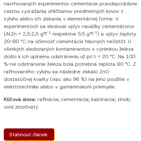
navrhovaných experimentov cementácie pravdepodobne
cestou vyzrážania uhličitanov predmetných kovov z
výluhu alebo ich získania v elementárnej forme. V
experimentoch sa sledoval vplyv navážky cementátorov
-1
-1
(Al:Zn = 2,5:2,5 g*l
respektíve 5:5 g*l
) a vplyv teploty
20-80 °C na účinnosť cementácie hlavných nečistôt. U
všetkých sledovaných kontaminantov s výnimkou železa
došlo k ich úplnému odstráneniu už pri t = 20 °C. Na 100
%-né odstránenie železa bola potrebná teplota 80 °C. Z
rafinovaného výluhu sa následne získalo ZnO
dostatočnej kvality (viac ako 96 %) na jeho použitie v
elektrotechnike alebo v gumárenskom priemysle.
Klíčová slova:
rafinácia; cementácia; kalcinácia; zinok;
oxid zinočnatý
Stáhnout článek