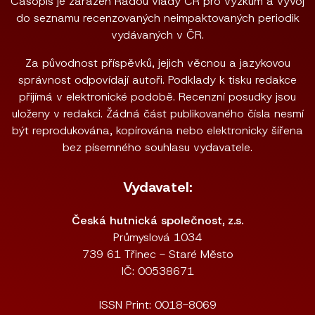
Časopis je zařazen Radou vlády ČR pro výzkum a vývoj
do seznamu recenzovaných neimpaktovaných periodik
vydávaných v ČR.
Za původnost příspěvků, jejich věcnou a jazykovou
správnost odpovídají autoři. Podklady k tisku redakce
přijímá v elektronické podobě. Recenzní posudky jsou
uloženy v redakci. Žádná část publikovaného čísla nesmí
být reprodukována, kopírována nebo elektronicky šířena
bez písemného souhlasu vydavatele.
Vydavatel:
Česká hutnická společnost, z.s.
Průmyslová 1034
739 61 Třinec - Staré Město
IČ: 00538671
ISSN Print: 0018-8069