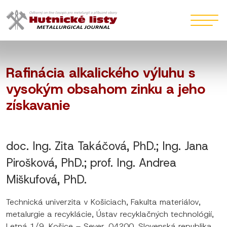
Rafinácia alkalického výluhu s
vysokým obsahom zinku a jeho
získavanie
doc. Ing. Zita Takáčová, PhD.; Ing. Jana
Pirošková, PhD.; prof. Ing. Andrea
Miškufová, PhD.
Technická univerzita v Košiciach, Fakulta materiálov,
metalurgie a recyklácie, Ústav recyklačných technológií,
Letná 1/9, Košice – Sever, 04200, Slovenská republika