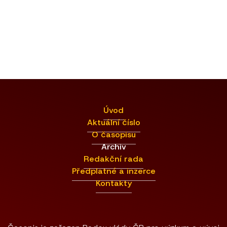
Úvod
Aktuální číslo
O časopisu
Archiv
Redakční rada
Předplatné a inzerce
Kontakty