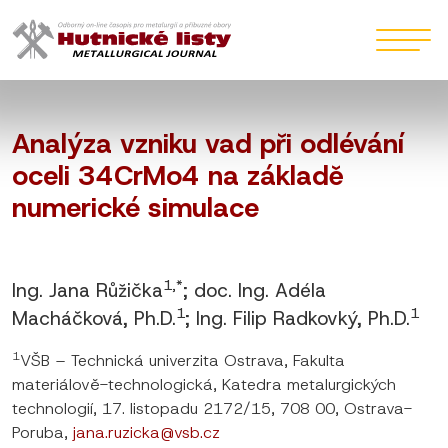
Analýza vzniku vad při odlévání
oceli 34CrMo4 na základě
numerické simulace
1,*
Ing. Jana Růžička
; doc. Ing. Adéla
1
1
Macháčková, Ph.D.
; Ing. Filip Radkovký, Ph.D.
1
VŠB – Technická univerzita Ostrava, Fakulta
materiálově-technologická, Katedra metalurgických
technologií, 17. listopadu 2172/15, 708 00, Ostrava-
Poruba,
jana.ruzicka@vsb.cz