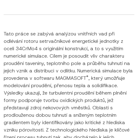
Tato práce se zabývá analýzou vnitřních vad při
odlévání rotoru setrvačníkové energetické jednotky z
oceli 34CrMo4 s originální konstrukcí, a to s využitím
numerické simulace. Cílem je posoudit vliv charakteru
proudění taveniny, teplotního pole a průběhu tuhnutí na
jejich vznik a distribuci v odlitku. Numerická simulace byla
®
provedena v softwaru MAGMASOFT
, který umožňuje
modelování proudění, přenosu tepla a solidifikace.
Výsledky ukazují, že turbulentní proudění během plnění
formy podporuje tvorbu oxidických produktů, jež
představují zdroj nekovových vměstků. Oblasti s
prodlouženou dobou tuhnutí a sníženým teplotním
gradientem byly identifikovány jako kritické z hlediska
vzniku pórovitosti. Z technologického hlediska je klíčové
řízení procesu tuhnutí tak, aby docházelo k jejich