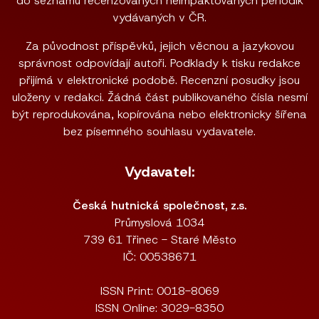
do seznamu recenzovaných neimpaktovaných periodik
vydávaných v ČR.
Za původnost příspěvků, jejich věcnou a jazykovou
správnost odpovídají autoři. Podklady k tisku redakce
přijímá v elektronické podobě. Recenzní posudky jsou
uloženy v redakci. Žádná část publikovaného čísla nesmí
být reprodukována, kopírována nebo elektronicky šířena
bez písemného souhlasu vydavatele.
Vydavatel:
Česká hutnická společnost, z.s.
Průmyslová 1034
739 61 Třinec - Staré Město
IČ: 00538671
ISSN Print: 0018-8069
ISSN Online: 3029-8350