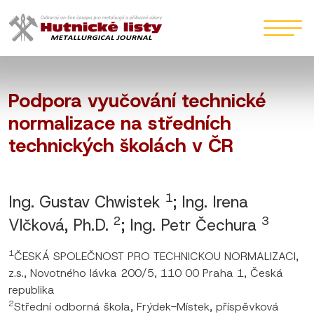
Podpora vyučování technické
normalizace na středních
technických školách v ČR
1
Ing. Gustav Chwistek
; Ing. Irena
2
3
Vlčková, Ph.D.
; Ing. Petr Čechura
1
ČESKÁ SPOLEČNOST PRO TECHNICKOU NORMALIZACI,
z.s., Novotného lávka 200/5, 110 00 Praha 1, Česká
republika
2
Střední odborná škola, Frýdek-Místek, příspěvková