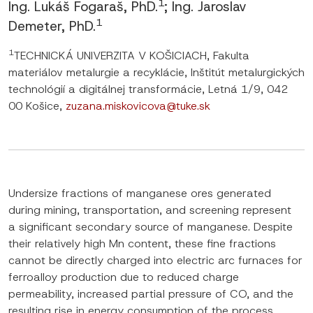
1
Ing. Lukáš Fogaraš, PhD.
; Ing. Jaroslav
1
Demeter, PhD.
1
TECHNICKÁ UNIVERZITA V KOŠICIACH, Fakulta
materiálov metalurgie a recyklácie, Inštitút metalurgických
technológií a digitálnej transformácie, Letná 1/9, 042
00 Košice,
zuzana.miskovicova@tuke.sk
Undersize fractions of manganese ores generated
during mining, transportation, and screening represent
a significant secondary source of manganese. Despite
their relatively high Mn content, these fine fractions
cannot be directly charged into electric arc furnaces for
ferroalloy production due to reduced charge
permeability, increased partial pressure of CO, and the
resulting rise in energy consumption of the process.