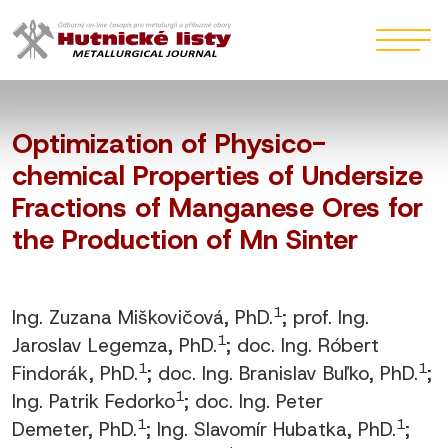
Optimization of Physico-
chemical Properties of Undersize
Fractions of Manganese Ores for
the Production of Mn Sinter
1
Ing. Zuzana Miškovičová, PhD.
; prof. Ing.
1
Jaroslav Legemza, PhD.
; doc. Ing. Róbert
1
1
Findorák, PhD.
; doc. Ing. Branislav Buľko, PhD.
;
1
Ing. Patrik Fedorko
; doc. Ing. Peter
1
1
Demeter, PhD.
; Ing. Slavomír Hubatka, PhD.
;