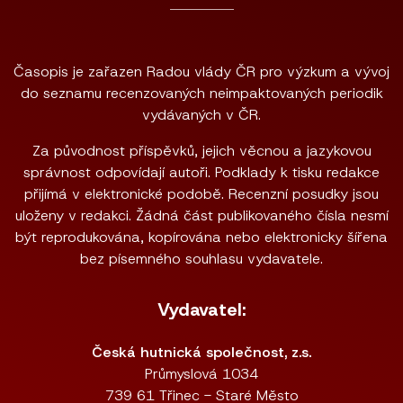
Časopis je zařazen Radou vlády ČR pro výzkum a vývoj
do seznamu recenzovaných neimpaktovaných periodik
vydávaných v ČR.
Za původnost příspěvků, jejich věcnou a jazykovou
správnost odpovídají autoři. Podklady k tisku redakce
přijímá v elektronické podobě. Recenzní posudky jsou
uloženy v redakci. Žádná část publikovaného čísla nesmí
být reprodukována, kopírována nebo elektronicky šířena
bez písemného souhlasu vydavatele.
Vydavatel:
Česká hutnická společnost, z.s.
Průmyslová 1034
739 61 Třinec - Staré Město