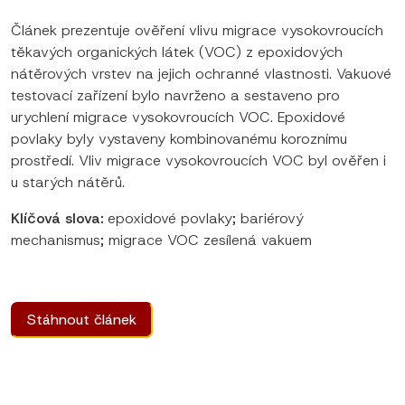
Článek prezentuje ověření vlivu migrace vysokovroucích
těkavých organických látek (VOC) z epoxidových
nátěrových vrstev na jejich ochranné vlastnosti. Vakuové
testovací zařízení bylo navrženo a sestaveno pro
urychlení migrace vysokovroucích VOC. Epoxidové
povlaky byly vystaveny kombinovanému koroznímu
prostředí. Vliv migrace vysokovroucích VOC byl ověřen i
u starých nátěrů.
Klíčová slova:
epoxidové povlaky; bariérový
mechanismus; migrace VOC zesílená vakuem
Stáhnout článek