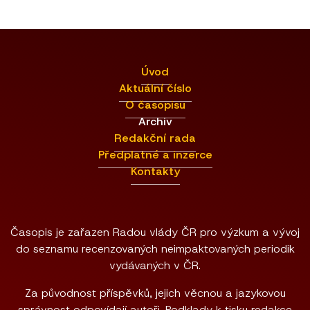
Úvod
Aktuální číslo
O časopisu
Archiv
Redakční rada
Předplatné a inzerce
Kontakty
Časopis je zařazen Radou vlády ČR pro výzkum a vývoj
do seznamu recenzovaných neimpaktovaných periodik
vydávaných v ČR.
Za původnost příspěvků, jejich věcnou a jazykovou
správnost odpovídají autoři. Podklady k tisku redakce