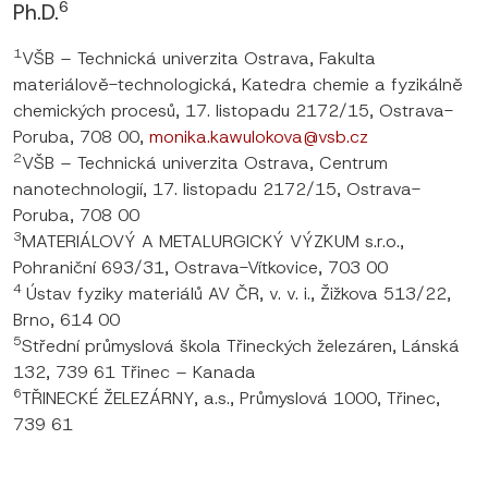
6
Ph.D.
1
VŠB – Technická univerzita Ostrava, Fakulta
materiálově-technologická, Katedra chemie a fyzikálně
chemických procesů, 17. listopadu 2172/15, Ostrava-
Poruba, 708 00,
monika.kawulokova@vsb.cz
2
VŠB – Technická univerzita Ostrava, Centrum
nanotechnologií, 17. listopadu 2172/15, Ostrava-
Poruba, 708 00
3
MATERIÁLOVÝ A METALURGICKÝ VÝZKUM s.r.o.,
Pohraniční 693/31, Ostrava-Vítkovice, 703 00
4
Ústav fyziky materiálů AV ČR, v. v. i., Žižkova 513/22,
Brno, 614 00
5
Střední průmyslová škola Třineckých železáren, Lánská
132, 739 61 Třinec – Kanada
6
TŘINECKÉ ŽELEZÁRNY, a.s., Průmyslová 1000, Třinec,
739 61