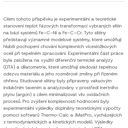
Cílem tohoto příspěvku je experimentální a teoretické
stanovení teplot fázových transformací vybraných slitin
na bázi systémů Fe–C–Ni a Fe–C–Cr. Tyto slitiny
představují významné modelové systémy, které umožňují
hlubší pochopení chování komplexních vícesložkových
ocelí při tepelném zpracování. Experimentální část práce
byla založena na využití diferenční termické analýzy
(DTA) a dilatometrie, které umožňují sledovat tepelnou
odezvu materiálu a jeho rozměrové změny při řízeném
ohřevu. Studované slitiny byly připraveny vakuovým
indukčním tavením a analyzovány v prostředí inertního
plynu (argon) s cílem minimalizovat vliv oxidačních
procesů. Pro zvýšení komplexnosti hodnocení byly
experimentální výsledky doplněny teoretickými výpočty
pomocí softwarů Thermo-Calc a JMatPro, vycházejících
z termodynamických a kinetických modelů. Výsledky