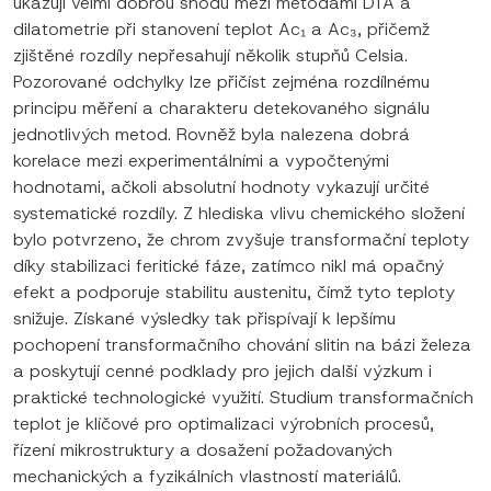
ukazují velmi dobrou shodu mezi metodami DTA a
dilatometrie při stanovení teplot Ac₁ a Ac₃, přičemž
zjištěné rozdíly nepřesahují několik stupňů Celsia.
Pozorované odchylky lze přičíst zejména rozdílnému
principu měření a charakteru detekovaného signálu
jednotlivých metod. Rovněž byla nalezena dobrá
korelace mezi experimentálními a vypočtenými
hodnotami, ačkoli absolutní hodnoty vykazují určité
systematické rozdíly. Z hlediska vlivu chemického složení
bylo potvrzeno, že chrom zvyšuje transformační teploty
díky stabilizaci feritické fáze, zatímco nikl má opačný
efekt a podporuje stabilitu austenitu, čímž tyto teploty
snižuje. Získané výsledky tak přispívají k lepšímu
pochopení transformačního chování slitin na bázi železa
a poskytují cenné podklady pro jejich další výzkum i
praktické technologické využití. Studium transformačních
teplot je klíčové pro optimalizaci výrobních procesů,
řízení mikrostruktury a dosažení požadovaných
mechanických a fyzikálních vlastností materiálů.