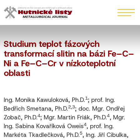
Studium teplot fázových
transformací slitin na bázi Fe–C–
Ni a Fe–C–Cr v nízkoteplotní
oblasti
1
Ing. Monika Kawuloková, Ph.D.
; prof. Ing.
2,3
Bedřich Smetana, Ph.D.
; doc. Mgr. Ondřej
4
4
Zobač, Ph.D.
; Mgr. Martin Friák, Ph.D.
, Mgr.
4
Ing. Sabina Kovaříková Oweis
, prof. Ing.
5
Markéta Tkadlečková, Ph.D.
, Ing. Jiří Cibulka,