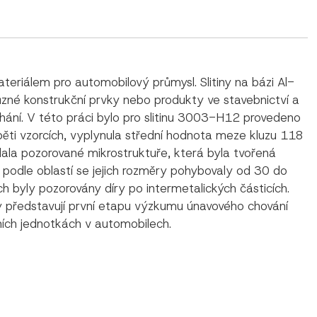
teriálem pro automobilový průmysl. Slitiny na bázi Al-
ůzné konstrukční prvky nebo produkty ve stavebnictví a
ání. V této práci bylo pro slitinu 3003-H12 provedeno
pěti vzorcích, vyplynula střední hodnota meze kluzu 118
ala pozorované mikrostruktuře, která byla tvořená
 podle oblastí se jejich rozměry pohybovaly od 30 do
byly pozorovány díry po intermetalických částicích.
dky představují první etapu výzkumu únavového chování
čních jednotkách v automobilech.