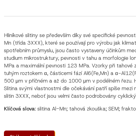
Hliníkové slitiny se především díky své specifické pevno
Mn (třída 3XXX), které se používají pro výrobu jak kli
spotřebním průmyslu, jsou často vystaveny účinkům mec
studium mikrostruktury, pevnosti v tahu a morfologie lo
MPa a maximální pevnosti 123 MPa. Vzorky při tahové zk
tuhým roztokem α, částicemi fází Al6(Fe,Mn) a α−Al12(Fe
500 μm v příčném a až do 1000 μm v podélném řezu. Houž
Slitina svými vlastnostmi dle očekávání patří spíše mezi
slitin 3XXX, neboť jsou velmi často podrobovány cyklický
Klíčová slova:
slitina Al-Mn; tahová zkouška; SEM; frakt