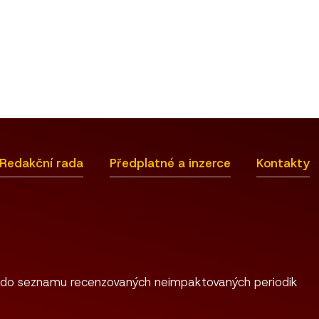
Redakční rada
Předplatné a inzerce
Kontakty
 do seznamu recenzovaných neimpaktovaných periodik