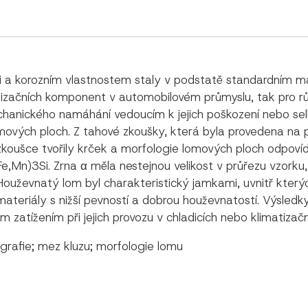
sti a korozním vlastnostem staly v podstatě standardním ma
matizačních komponent v automobilovém průmyslu, tak pro r
hanického namáhání vedoucím k jejich poškození nebo selh
mových ploch. Z tahové zkoušky, která byla provedena na 
oušce tvořily krček a morfologie lomových ploch odpovíd
,Mn)3Si. Zrna α měla nestejnou velikost v průřezu vzorku,
evnatý lom byl charakteristický jamkami, uvnitř kterých 
 materiály s nižší pevností a dobrou houževnatostí. Výsle
m zatížením při jejich provozu v chladicích nebo klimatiza
ografie; mez kluzu; morfologie lomu