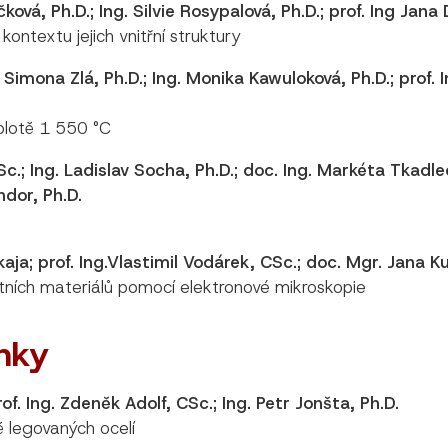
ková, Ph.D.; Ing. Silvie Rosypalová, Ph.D.; prof. Ing Jan
ontextu jejich vnitřní struktury
. Simona Zlá, Ph.D.; Ing. Monika Kawuloková, Ph.D.; prof
eplotě 1 550 °C
CSc.; Ing. Ladislav Socha, Ph.D.; doc. Ing. Markéta Tkadle
ndor, Ph.D.
aja; prof. Ing.Vlastimil Vodárek, CSc.; doc. Mgr. Jana K
tních materiálů pomocí elektronové mikroskopie
nky
prof. Ing. Zdeněk Adolf, CSc.; Ing. Petr Jonšta, Ph.D.
 legovaných ocelí