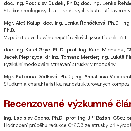
doc. Ing. Rostislav Dudek, Ph.D.; doc. Ing. Lenka Řeháč
Studium reologických a povrchových vlastností tavenin v k
Mgr. Aleš Kalup; doc. Ing. Lenka Řeháčková, Ph.D.; Ing
Ph.D.
Výpočet povrchového napětí reálných jakostí ocelí při t
doc. Ing. Karel Gryc, Ph.D.; prof. Ing. Karel Michalek, 
Jacek Pieprzyca; dr inż. Tomasz Merder; Ing. Lukáš Pi
Fyzikální modelování strhávání strusky v mezipánvi
Mgr. Kateřina Dědková, Ph.D.; Ing. Anastasia Volodarsk
Studium a charakteristika nanostrukturovaných kompozi
Recenzované výzkumné člá
Ing. Ladislav Socha, Ph.D.; prof. Ing. Jiří Bažan, CSc.; 
Hodnocení průběhu redukce Cr2O3 ze strusky při výrobě