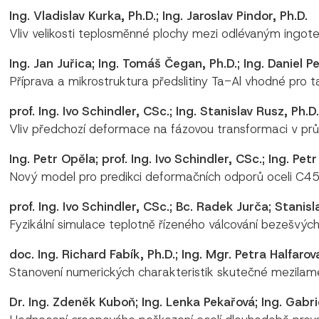
Ing. Vladislav Kurka, Ph.D.; Ing. Jaroslav Pindor, Ph.D.
Vliv velikosti teplosměnné plochy mezi odlévaným ingotem
Ing. Jan Juřica; Ing. Tomáš Čegan, Ph.D.; Ing. Daniel P
Příprava a mikrostruktura předslitiny Ta-Al vhodné pro t
prof. Ing. Ivo Schindler, CSc.; Ing. Stanislav Rusz, Ph.
Vliv předchozí deformace na fázovou transformaci v průb
Ing. Petr Opěla; prof. Ing. Ivo Schindler, CSc.; Ing. Pet
Nový model pro predikci deformačních odporů oceli C45
prof. Ing. Ivo Schindler, CSc.; Bc. Radek Jurča; Stanisl
Fyzikální simulace teplotně řízeného válcování bezešvýc
doc. Ing. Richard Fabík, Ph.D.; Ing. Mgr. Petra Halfarová
Stanovení numerických charakteristik skutečné mezilamelá
Dr. Ing. Zdeněk Kuboň; Ing. Lenka Pekařová; Ing. Gabr