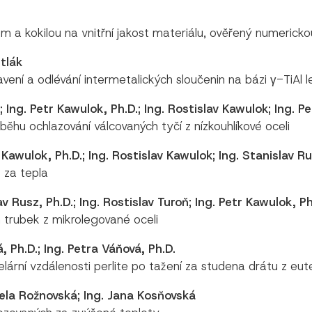
 a kokilou na vnitřní jakost materiálu, ověřený numericko
etlák
avení a odlévání intermetalických sloučenin na bázi γ-TiAl
D.; Ing. Petr Kawulok, Ph.D.; Ing. Rostislav Kawulok; Ing.
ěhu ochlazování válcovaných tyčí z nízkouhlíkové oceli
r Kawulok, Ph.D.; Ing. Rostislav Kawulok; Ing. Stanislav Ru
 za tepla
av Rusz, Ph.D.; Ing. Rostislav Turoň; Ing. Petr Kawulok, Ph
h trubek z mikrolegované oceli
, Ph.D.; Ing. Petra Váňová, Ph.D.
rní vzdálenosti perlite po tažení za studena drátu z eute
iela Rožnovská; Ing. Jana Kosňovská