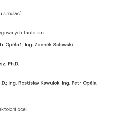
u simulací
 legovaných tantalem
 Petr Opěla1; Ing. Zdeněk Solowski
sz, Ph.D.
.D.; Ing. Rostislav Kawulok; Ing. Petr Opěla
ktoidní oceli