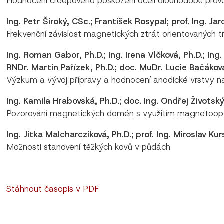
Hodnocení creepového poškození ocelí dlouhodobě prov
Ing. Petr Široký, CSc.; František Rosypal; prof. Ing. Ja
Frekvenční závislost magnetických ztrát orientovaných 
Ing. Roman Gabor, Ph.D.; Ing. Irena Vlčková, Ph.D.; Ing
RNDr. Martin Pařízek, Ph.D.; doc. MuDr. Lucie Bačákov
Výzkum a vývoj přípravy a hodnocení anodické vrstvy na 
Ing. Kamila Hrabovská, Ph.D.; doc. Ing. Ondřej Životský
Pozorování magnetických domén s využitím magnetoopt
Ing. Jitka Malcharcziková, Ph.D.; prof. Ing. Miroslav Ku
Možnosti stanovení těžkých kovů v půdách
Stáhnout časopis v PDF