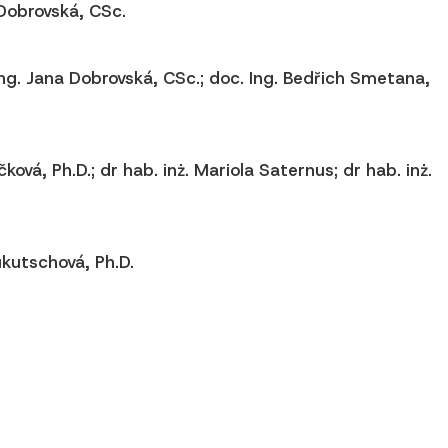
a Dobrovská, CSc.
. Ing. Jana Dobrovská, CSc.; doc. Ing. Bedřich Smetana,
čková, Ph.D.; dr hab. inż. Mariola Saternus; dr hab. inż.
ukutschová, Ph.D.