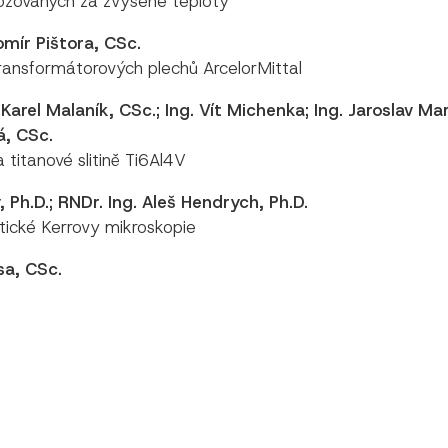
ozovaných za zvýšené teploty
romír Pištora, CSc.
transformátorových plechů ArcelorMittal
. Karel Malaník, CSc.; Ing. Vít Michenka; Ing. Jaroslav M
á, CSc.
titanové slitině Ti6Al4V
, Ph.D.; RNDr. Ing. Aleš Hendrych, Ph.D.
ické Kerrovy mikroskopie
rsa, CSc.