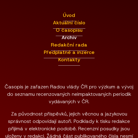
Úvod
Aktuální číslo
O časopisu
Archiv
Redakční rada
Předplatné a inzerce
Kontakty
Časopis je zařazen Radou vlády ČR pro výzkum a vývoj
do seznamu recenzovaných neimpaktovaných periodik
vydávaných v ČR.
Za původnost příspěvků, jejich věcnou a jazykovou
správnost odpovídají autoři. Podklady k tisku redakce
přijímá v elektronické podobě. Recenzní posudky jsou
uloženy v redakci. Žádná část publikovaného čísla nesmí