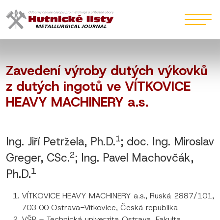
Zavedení výroby dutých výkovků
z dutých ingotů ve VÍTKOVICE
HEAVY MACHINERY a.s.
1
Ing. Jiří Petržela, Ph.D.
; doc. Ing. Miroslav
2
Greger, CSc.
; Ing. Pavel Machovčák,
1
Ph.D.
VÍTKOVICE HEAVY MACHINERY a.s., Ruská 2887/101,
703 00 Ostrava-Vítkovice, Česká republika
VŠB – Technická univerzita Ostrava, Fakulta