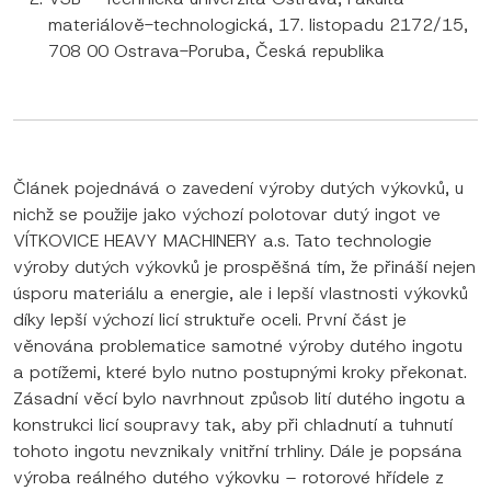
materiálově-technologická, 17. listopadu 2172/15,
708 00 Ostrava-Poruba, Česká republika
Článek pojednává o zavedení výroby dutých výkovků, u
nichž se použije jako výchozí polotovar dutý ingot ve
VÍTKOVICE HEAVY MACHINERY a.s. Tato technologie
výroby dutých výkovků je prospěšná tím, že přináší nejen
úsporu materiálu a energie, ale i lepší vlastnosti výkovků
díky lepší výchozí licí struktuře oceli. První část je
věnována problematice samotné výroby dutého ingotu
a potížemi, které bylo nutno postupnými kroky překonat.
Zásadní věcí bylo navrhnout způsob lití dutého ingotu a
konstrukci licí soupravy tak, aby při chladnutí a tuhnutí
tohoto ingotu nevznikaly vnitřní trhliny. Dále je popsána
výroba reálného dutého výkovku – rotorové hřídele z