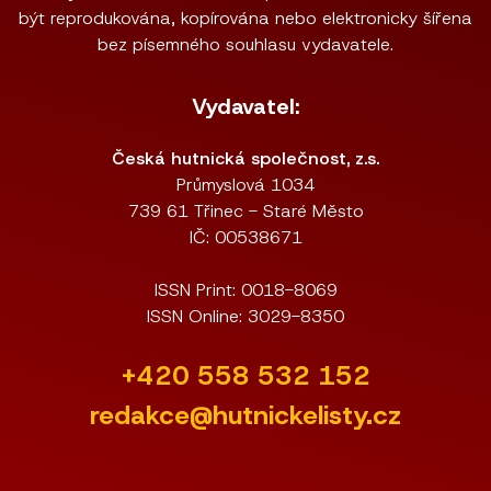
být reprodukována, kopírována nebo elektronicky šířena
bez písemného souhlasu vydavatele.
Vydavatel:
Česká hutnická společnost, z.s.
Průmyslová 1034
739 61 Třinec - Staré Město
IČ: 00538671
ISSN Print: 0018-8069
ISSN Online: 3029-8350
+420 558 532 152
redakce@hutnickelisty.cz