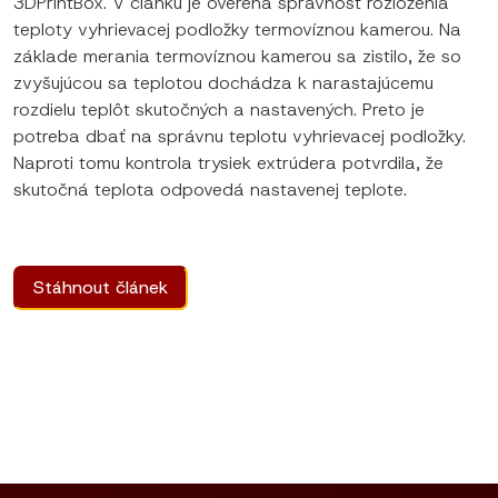
3DPrintBox. V článku je overená správnosť rozloženia
teploty vyhrievacej podložky termovíznou kamerou. Na
základe merania termovíznou kamerou sa zistilo, že so
zvyšujúcou sa teplotou dochádza k narastajúcemu
rozdielu teplôt skutočných a nastavených. Preto je
potreba dbať na správnu teplotu vyhrievacej podložky.
Naproti tomu kontrola trysiek extrúdera potvrdila, že
skutočná teplota odpovedá nastavenej teplote.
Stáhnout článek