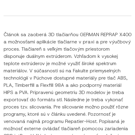
Článok sa zaoberá 3D tlačiarňou GERMAN REPRAP X400
a možnosťami aplikácie tlačiarne v praxi a pre výučbový
proces. Tlačiareň s veľkým tlačovým priestorom
disponuje duálnym extrúderom. Vzhľadom k vysokej
teplote extrúderov je možné využiť široké spektrum
materiálov. V súčasnosti sú na Fakulte priemyselných
technológií v Púchove dostupné materiály pre tlač ABS,
PLA, Timberfill a Flexfill 98A a ako podporný materiál
HIPS a PVA. Pripravenú geometriu 3D modelov je treba
exportovať do formátu stl. Následne je treba vykonať
proces tzv. slicovania. Pre slicovanie možno použiť rôzne
programy, ktoré sú v článku uvedené. Pozornosť je
venovaná najmä programu Repatier-Host. Popísaná je
možnosť externe ovládať tlačiareň pomocou zariadenia