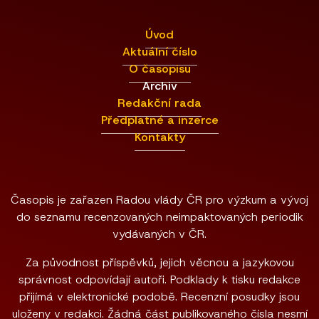
Úvod
Aktuální číslo
O časopisu
Archiv
Redakční rada
Předplatné a inzerce
Kontakty
Časopis je zařazen Radou vlády ČR pro výzkum a vývoj
do seznamu recenzovaných neimpaktovaných periodik
vydávaných v ČR.
Za původnost příspěvků, jejich věcnou a jazykovou
správnost odpovídají autoři. Podklady k tisku redakce
přijímá v elektronické podobě. Recenzní posudky jsou
uloženy v redakci. Žádná část publikovaného čísla nesmí