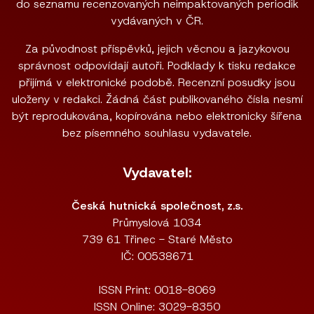
do seznamu recenzovaných neimpaktovaných periodik
vydávaných v ČR.
Za původnost příspěvků, jejich věcnou a jazykovou
správnost odpovídají autoři. Podklady k tisku redakce
přijímá v elektronické podobě. Recenzní posudky jsou
uloženy v redakci. Žádná část publikovaného čísla nesmí
být reprodukována, kopírována nebo elektronicky šířena
bez písemného souhlasu vydavatele.
Vydavatel:
Česká hutnická společnost, z.s.
Průmyslová 1034
739 61 Třinec - Staré Město
IČ: 00538671
ISSN Print: 0018-8069
ISSN Online: 3029-8350