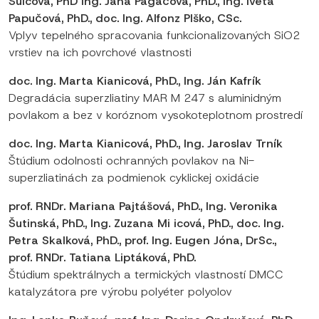
Šulcová, PhD Ing. Jana Pagáčová, PhD., Ing. Iveta
Papučová, PhD., doc. Ing. Alfonz Plško, CSc.
Vplyv tepelného spracovania funkcionalizovaných SiO2
vrstiev na ich povrchové vlastnosti
doc. Ing. Marta Kianicová, PhD., Ing. Ján Kafrík
Degradácia superzliatiny MAR M 247 s aluminidným
povlakom a bez v koróznom vysokoteplotnom prostredí
doc. Ing. Marta Kianicová, PhD., Ing. Jaroslav Trník
Štúdium odolnosti ochranných povlakov na Ni-
superzliatinách za podmienok cyklickej oxidácie
prof. RNDr. Mariana Pajtášová, PhD., Ing. Veronika
Šutinská, PhD., Ing. Zuzana Mi icová, PhD., doc. Ing.
Petra Skalková, PhD., prof. Ing. Eugen Jóna, DrSc.,
prof. RNDr. Tatiana Liptáková, PhD.
Štúdium spektrálnych a termických vlastností DMCC
katalyzátora pre výrobu polyéter polyolov