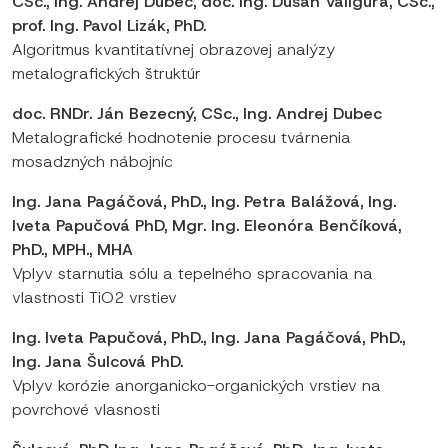
CSc., Ing. Andrej Dubec, doc. Ing. Dušan Valigura, CSc.,
prof. Ing. Pavol Lizák, PhD.
Algoritmus kvantitatívnej obrazovej analýzy
metalografických štruktúr
doc. RNDr. Ján Bezecný, CSc., Ing. Andrej Dubec
Metalografické hodnotenie procesu tvárnenia
mosadzných nábojníc
Ing. Jana Pagáčová, PhD., Ing. Petra Balážová, Ing.
Iveta Papučová PhD, Mgr. Ing. Eleonóra Benčíková,
PhD., MPH., MHA
Vplyv starnutia sólu a tepelného spracovania na
vlastnosti TiO2 vrstiev
Ing. Iveta Papučová, PhD., Ing. Jana Pagáčová, PhD.,
Ing. Jana Šulcová PhD.
Vplyv korózie anorganicko-organických vrstiev na
povrchové vlasnosti