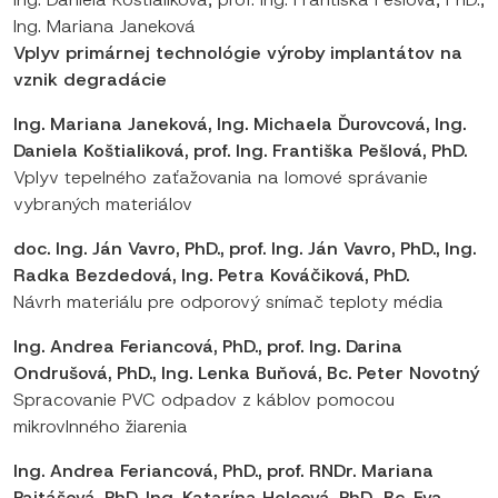
Ing. Mariana Janeková
Vplyv primárnej technológie výroby implantátov na
vznik degradácie
Ing. Mariana Janeková, Ing. Michaela Ďurovcová, Ing.
Daniela Koštialiková, prof. Ing. Františka Pešlová, PhD.
Vplyv tepelného zaťažovania na lomové správanie
vybraných materiálov
doc. Ing. Ján Vavro, PhD., prof. Ing. Ján Vavro, PhD., Ing.
Radka Bezdedová, Ing. Petra Kováčiková, PhD.
Návrh materiálu pre odporový snímač teploty média
Ing. Andrea Feriancová, PhD., prof. Ing. Darina
Ondrušová, PhD., Ing. Lenka Buňová, Bc. Peter Novotný
Spracovanie PVC odpadov z káblov pomocou
mikrovlnného žiarenia
Ing. Andrea Feriancová, PhD., prof. RNDr. Mariana
Pajtášová, PhD, Ing. Katarína Holcová, PhD., Bc. Eva