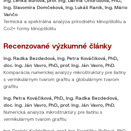
Ing. Lenka Buňová, prof. Ing. Darina Ondrušová, PhD.,
Ing. Slavomíra Domčeková, Ing. Lukáš Ranik, Ing. Mário
Vančo
Termická a spektrálna analýza prírodného klinoptilolitu a
Co2+ formy klinoptilolitu
Recenzované výzkumné články
Ing. Radka Bezdedová, Ing. Petra Kováčiková, PhD.,
doc. Ing. Ján Vavro, PhD., prof. Ing. Ján Vavro, PhD.
Komparácia numerickej analýzy mikroštruktúry pre liatiny
s vermikulárnym tvarom grafitu a globulárnym tvarom
grafitu
Ing. Petra Kováčiková, PhD., Ing. Radka Bezdedová,
doc. Ing. Ján Vavro, PhD., prof. Ing. Ján Vavro, PhD.
Numerická analýza mikroštruktúry pre liatinu s
vermikulárnym tvarom grafitu
Ing. Daniela Koštialiková, prof. Ing. Františka Pešlová, PhD.,