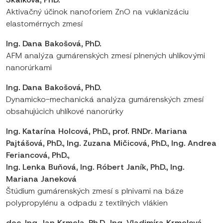
Aktivačný účinok nanoforiem ZnO na vuklanizáciu
elastomérnych zmesí
Ing. Dana Bakošová, PhD.
AFM analýza gumárenských zmesí plnených uhlíkovými
nanorúrkami
Ing. Dana Bakošová, PhD.
Dynamicko-mechanická analýza gumárenských zmesí
obsahujúcich uhlíkové nanorúrky
Ing. Katarína Holcová, PhD., prof. RNDr. Mariana
Pajtášová, PhD., Ing. Zuzana Mičicová, PhD., Ing. Andrea
Feriancová, PhD.,
Ing. Lenka Buňová, Ing. Róbert Janík, PhD., Ing.
Mariana Janeková
Štúdium gumárenských zmesí s plnivami na báze
polypropylénu a odpadu z textilných vlákien
doc. Ing. Jan Krmela, Ph.D., Ing. Vladimíra Krmelová,