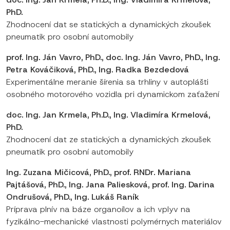
PhD.
Zhodnocení dat se statických a dynamických zkoušek
pneumatik pro osobní automobily
prof. Ing. Ján Vavro, PhD., doc. Ing. Ján Vavro, PhD., Ing.
Petra Kováčiková, PhD., Ing. Radka Bezdedová
Experimentálne meranie šírenia sa trhliny v autoplášti
osobného motorového vozidla pri dynamickom zaťažení
doc. Ing. Jan Krmela, Ph.D., Ing. Vladimíra Krmelová,
PhD.
Zhodnocení dat ze statických a dynamických zkoušek
pneumatik pro osobní automobily
Ing. Zuzana Mičicová, PhD., prof. RNDr. Mariana
Pajtášová, PhD., Ing. Jana Paliesková, prof. Ing. Darina
Ondrušová, PhD., Ing. Lukáš Raník
Príprava plnív na báze organoílov a ich vplyv na
fyzikálno-mechanické vlastnosti polymérnych materiálov