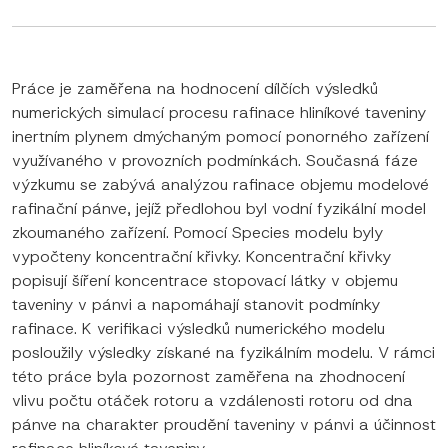
Práce je zaměřena na hodnocení dílčích výsledků
numerických simulací procesu rafinace hliníkové taveniny
inertním plynem dmýchaným pomocí ponorného zařízení
využívaného v provozních podmínkách. Současná fáze
výzkumu se zabývá analýzou rafinace objemu modelové
rafinační pánve, jejíž předlohou byl vodní fyzikální model
zkoumaného zařízení. Pomocí Species modelu byly
vypočteny koncentrační křivky. Koncentrační křivky
popisují šíření koncentrace stopovací látky v objemu
taveniny v pánvi a napomáhají stanovit podmínky
rafinace. K verifikaci výsledků numerického modelu
posloužily výsledky získané na fyzikálním modelu. V rámci
této práce byla pozornost zaměřena na zhodnocení
vlivu počtu otáček rotoru a vzdálenosti rotoru od dna
pánve na charakter proudění taveniny v pánvi a účinnost