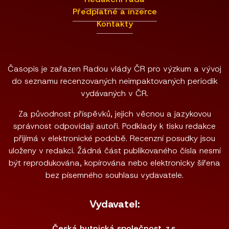
Předplatné a inzerce
Kontakty
Časopis je zařazen Radou vlády ČR pro výzkum a vývoj
do seznamu recenzovaných neimpaktovaných periodik
vydávaných v ČR.
Za původnost příspěvků, jejich věcnou a jazykovou
správnost odpovídají autoři. Podklady k tisku redakce
přijímá v elektronické podobě. Recenzní posudky jsou
uloženy v redakci. Žádná část publikovaného čísla nesmí
být reprodukována, kopírována nebo elektronicky šířena
bez písemného souhlasu vydavatele.
Vydavatel:
Česká hutnická společnost, z.s.