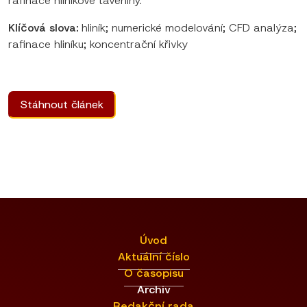
rafinace hliníkové taveniny.
Klíčová slova:
hliník; numerické modelování; CFD analýza;
rafinace hliníku; koncentrační křivky
Stáhnout článek
Úvod
Aktuální číslo
O časopisu
Archiv
Redakční rada