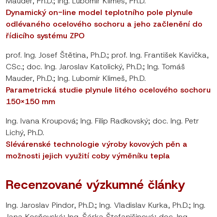
Mauder, Ph.D.; Ing. Lubomír Klimeš, Ph.D.
Dynamický on-line model teplotního pole plynule
odlévaného ocelového sochoru a jeho začlenění do
řídicího systému ZPO
prof. Ing. Josef Štětina, Ph.D.; prof. Ing. František Kavička,
CSc.; doc. Ing. Jaroslav Katolický, Ph.D.; Ing. Tomáš
Mauder, Ph.D.; Ing. Lubomír Klimeš, Ph.D.
Parametrická studie plynule litého ocelového sochoru
150×150 mm
Ing. Ivana Kroupová; Ing. Filip Radkovský; doc. Ing. Petr
Lichý, Ph.D.
Slévárenské technologie výroby kovových pěn a
možnosti jejich využití coby výměníku tepla
Recenzované výzkumné články
Ing. Jaroslav Pindor, Ph.D.; Ing. Vladislav Kurka, Ph.D.; Ing.
Jana Kosňovská; Ing. Šárka Štefanišinová; doc. Ing.