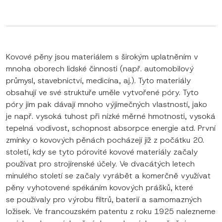
Kovové pěny jsou materiálem s širokým uplatněním v
mnoha oborech lidské činnosti (např. automobilový
průmysl, stavebnictví, medicína, aj.). Tyto materiály
obsahují ve své struktuře uměle vytvořené póry. Tyto
póry jim pak dávají mnoho výjimečných vlastností, jako
je např. vysoká tuhost při nízké měrné hmotnosti, vysoká
tepelná vodivost, schopnost absorpce energie atd. První
zmínky o kovových pěnách pocházejí již z počátku 20.
století, kdy se tyto pórovité kovové materiály začaly
používat pro strojírenské účely. Ve dvacátých letech
minulého století se začaly vyrábět a komerčně využívat
pěny vyhotovené spékáním kovových prášků, které
se používaly pro výrobu filtrů, baterií a samomazných
ložisek. Ve francouzském patentu z roku 1925 nalezneme