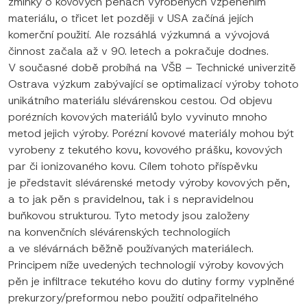
zmínky o kovových pěnách vyrobených vzpěněním
materiálu, o třicet let později v USA začíná jejích
komerční použití. Ale rozsáhlá výzkumná a vývojová
činnost začala až v 90. letech a pokračuje dodnes.
V současné době probíhá na VŠB – Technické univerzitě
Ostrava výzkum zabývající se optimalizací výroby tohoto
unikátního materiálu slévárenskou cestou. Od objevu
porézních kovových materiálů bylo vyvinuto mnoho
metod jejich výroby. Porézní kovové materiály mohou být
vyrobeny z tekutého kovu, kovového prášku, kovových
par či ionizovaného kovu. Cílem tohoto příspěvku
je představit slévárenské metody výroby kovových pěn,
a to jak pěn s pravidelnou, tak i s nepravidelnou
buňkovou strukturou. Tyto metody jsou založeny
na konvenčních slévárenských technologiích
a ve slévárnách běžně používaných materiálech.
Principem níže uvedených technologií výroby kovových
pěn je infiltrace tekutého kovu do dutiny formy vyplněné
prekurzory/preformou nebo použití odpařitelného