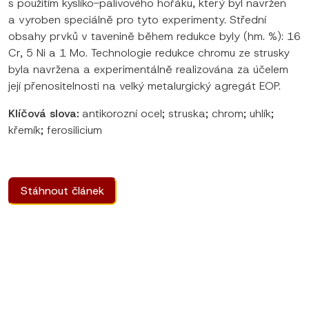
s použitím kyslíko-palivového hořáku, který byl navržen
a vyroben speciálně pro tyto experimenty. Střední
obsahy prvků v tavenině během redukce byly (hm. %): 16
Cr, 5 Ni a 1 Mo. Technologie redukce chromu ze strusky
byla navržena a experimentálně realizována za účelem
její přenositelnosti na velký metalurgický agregát EOP.
Klíčová slova:
antikorozní ocel; struska; chrom; uhlík;
křemík; ferosilicium
Stáhnout článek