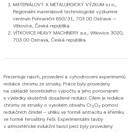
MATERIÁLOVÝ A METALURGICKÝ VÝZKUM s.r.o.,
Regionální materiálově technologické výzkumné
centrum Pohraniční 693/31, 703 00 Ostrava —
Vítkovice, Česká republika
VÍTKOVICE HEAVY MACHINERY a.s., Vítkovice 3020,
703 00 Ostrava, Česká republika
Prezentuje návrh, provedení a vyhodnocení experimentů
redukce chromu ze strusky. Práce byly provedeny
na základě teoretického výpočtu a jeho porovnáním
s výsledky skutečně dosažené redukcí. Cílem je redukce
chromu ze strusky o vysokém obsahu Cr
O
pomocí
2
3
redukčních činidel – uhlíku ve formě antracitu a křemíku
ve formě feroslitiny FeSi. Experimentální tavby
v atmosférické indukční tavicí peci byly provedeny