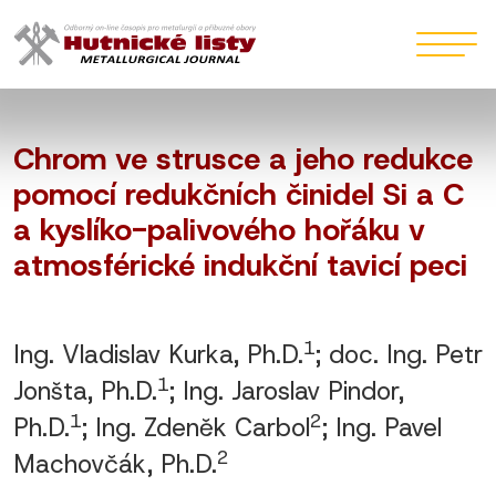
Chrom ve strusce a jeho redukce
pomocí redukčních činidel Si a C
a kyslíko-palivového hořáku v
atmosférické indukční tavicí peci
1
Ing. Vladislav Kurka, Ph.D.
; doc. Ing. Petr
1
Jonšta, Ph.D.
; Ing. Jaroslav Pindor,
1
2
Ph.D.
; Ing. Zdeněk Carbol
; Ing. Pavel
2
Machovčák, Ph.D.