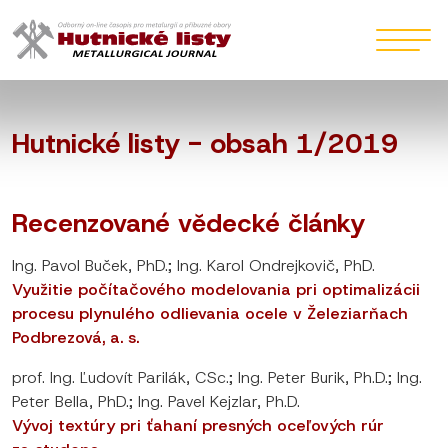
Hutnické listy - obsah 1/2019
Recenzované vědecké články
Ing. Pavol Buček, PhD.; Ing. Karol Ondrejkovič, PhD.
Využitie počítačového modelovania pri optimalizácii
procesu plynulého odlievania ocele v Železiarňach
Podbrezová, a. s.
prof. Ing. Ľudovít Parilák, CSc.; Ing. Peter Burik, Ph.D.; Ing.
Peter Bella, PhD.; Ing. Pavel Kejzlar, Ph.D.
Vývoj textúry pri ťahaní presných oceľových rúr