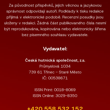
Za původnost příspěvků, jejich věcnou a jazykovou
správnost odpovídají autoři. Podklady k tisku redakce
přijímá v elektronické podobě. Recenzní posudky jsou
uloženy v redakci. Žádná část publikovaného čísla nesmí
být reprodukována, kopírována nebo elektronicky šířena
bez písemného souhlasu vydavatele.
Vydavatel:
Česká hutnická společnost, z.s.
Průmyslová 1034
739 61 Třinec - Staré Město
IČ: 00538671
ISSN Print: 0018-8069
ISSN Online: 3029-8350
+420 558 532 152