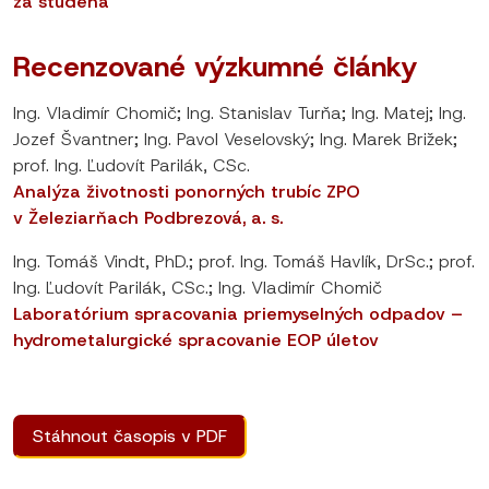
za studena
Recenzované výzkumné články
Ing. Vladimír Chomič; Ing. Stanislav Turňa; Ing. Matej; Ing.
Jozef Švantner; Ing. Pavol Veselovský; Ing. Marek Brižek;
prof. Ing. Ľudovít Parilák, CSc.
Analýza životnosti ponorných trubíc ZPO
v Železiarňach Podbrezová, a. s.
Ing. Tomáš Vindt, PhD.; prof. Ing. Tomáš Havlík, DrSc.; prof.
Ing. Ľudovít Parilák, CSc.; Ing. Vladimír Chomič
Laboratórium spracovania priemyselných odpadov –
hydrometalurgické spracovanie EOP úletov
Stáhnout časopis v PDF