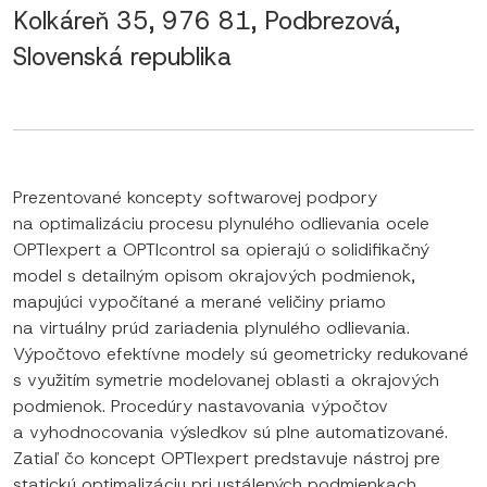
Kolkáreň 35, 976 81, Podbrezová,
Slovenská republika
Prezentované koncepty softwarovej podpory
na optimalizáciu procesu plynulého odlievania ocele
OPTIexpert a OPTIcontrol sa opierajú o solidifikačný
model s detailným opisom okrajových podmienok,
mapujúci vypočítané a merané veličiny priamo
na virtuálny prúd zariadenia plynulého odlievania.
Výpočtovo efektívne modely sú geometricky redukované
s využitím symetrie modelovanej oblasti a okrajových
podmienok. Procedúry nastavovania výpočtov
a vyhodnocovania výsledkov sú plne automatizované.
Zatiaľ čo koncept OPTIexpert predstavuje nástroj pre
statickú optimalizáciu pri ustálených podmienkach,