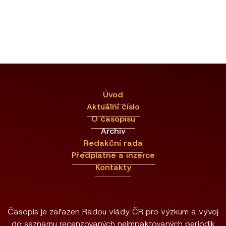
Úvod
Aktuální číslo
O časopisu
Archiv
Redakční rada
Předplatné a inzerce
Kontakty
Časopis je zařazen Radou vlády ČR pro výzkum a vývoj
do seznamu recenzovaných neimpaktovaných periodik