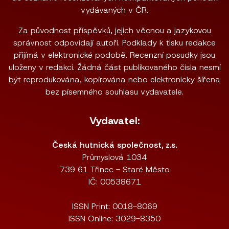
vydávaných v ČR.
Za původnost příspěvků, jejich věcnou a jazykovou
správnost odpovídají autoři. Podklady k tisku redakce
přijímá v elektronické podobě. Recenzní posudky jsou
uloženy v redakci. Žádná část publikovaného čísla nesmí
být reprodukována, kopírována nebo elektronicky šířena
bez písemného souhlasu vydavatele.
Vydavatel:
Česká hutnická společnost, z.s.
Průmyslová 1034
739 61 Třinec - Staré Město
IČ: 00538671
ISSN Print: 0018-8069
ISSN Online: 3029-8350