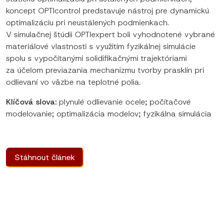
koncept OPTIcontrol predstavuje nástroj pre dynamickú
optimalizáciu pri neustálených podmienkach.
V simulačnej štúdii OPTIexpert boli vyhodnotené vybrané
materiálové vlastnosti s využitím fyzikálnej simulácie
spolu s vypočítanými solidifikačnými trajektóriami
za účelom previazania mechanizmu tvorby prasklín pri
odlievaní vo väzbe na teplotné polia.
Klíčová slova:
plynulé odlievanie ocele; počítačové
modelovanie; optimalizácia modelov; fyzikálna simulácia
Stáhnout článek