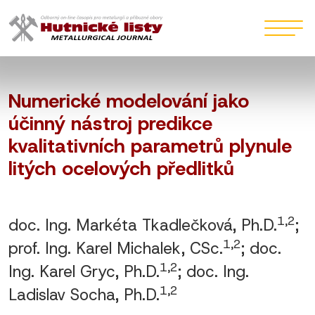
Numerické modelování jako
účinný nástroj predikce
kvalitativních parametrů plynule
litých ocelových předlitků
1,2
doc. Ing. Markéta Tkadlečková, Ph.D.
;
1,2
prof. Ing. Karel Michalek, CSc.
; doc.
1,2
Ing. Karel Gryc, Ph.D.
; doc. Ing.
1,2
Ladislav Socha, Ph.D.