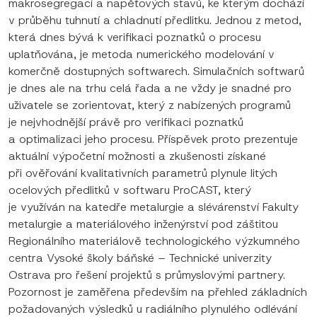
makrosegregací a napěťových stavů, ke kterým dochází
v průběhu tuhnutí a chladnutí předlitku. Jednou z metod,
která dnes bývá k verifikaci poznatků o procesu
uplatňována, je metoda numerického modelování v
komerčně dostupných softwarech. Simulačních softwarů
je dnes ale na trhu celá řada a ne vždy je snadné pro
uživatele se zorientovat, který z nabízených programů
je nejvhodnější právě pro verifikaci poznatků
a optimalizaci jeho procesu. Příspěvek proto prezentuje
aktuální výpočetní možnosti a zkušenosti získané
při ověřování kvalitativních parametrů plynule litých
ocelových předlitků v softwaru ProCAST, který
je využíván na katedře metalurgie a slévárenství Fakulty
metalurgie a materiálového inženýrství pod záštitou
Regionálního materiálově technologického výzkumného
centra Vysoké školy báňské – Technické univerzity
Ostrava pro řešení projektů s průmyslovými partnery.
Pozornost je zaměřena především na přehled základních
požadovaných výsledků u radiálního plynulého odlévání