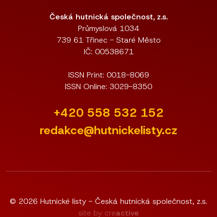
Česká hutnická společnost, z.s.
Průmyslová 1034
739 61 Třinec - Staré Město
IČ: 00538671
ISSN Print: 0018-8069
ISSN Online: 3029-8350
+420 558 532 152
redakce@hutnickelisty.cz
© 2026 Hutnické listy - Česká hutnická společnost, z.s.
site by cre
active