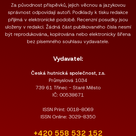
Za původnost příspěvků, jejich věcnou a jazykovou
správnost odpovídají autoři. Podklady k tisku redakce
přijímá v elektronické podobě. Recenzní posudky jsou
uloženy v redakci. Žádná část publikovaného čísla nesmí
být reprodukována, kopírována nebo elektronicky šířena
bez písemného souhlasu vydavatele.
Vydavatel:
Česká hutnická společnost, z.s.
Průmyslová 1034
739 61 Třinec - Staré Město
IČ: 00538671
ISSN Print: 0018-8069
ISSN Online: 3029-8350
+420 558 532 152