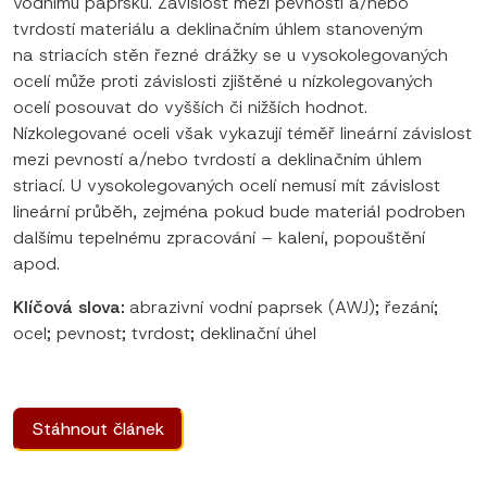
vodnímu paprsku. Závislost mezi pevností a/nebo
tvrdostí materiálu a deklinačním úhlem stanoveným
na striacích stěn řezné drážky se u vysokolegovaných
ocelí může proti závislosti zjištěné u nízkolegovaných
ocelí posouvat do vyšších či nižších hodnot.
Nízkolegované oceli však vykazují téměř lineární závislost
mezi pevností a/nebo tvrdostí a deklinačním úhlem
striací. U vysokolegovaných ocelí nemusí mít závislost
lineární průběh, zejména pokud bude materiál podroben
dalšímu tepelnému zpracování – kalení, popouštění
apod.
Klíčová slova:
abrazivní vodní paprsek (AWJ); řezání;
ocel; pevnost; tvrdost; deklinační úhel
Stáhnout článek