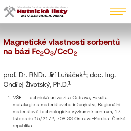
Magnetické vlastnosti sorbentů
na bázi Fe
O
/CeO
2
3
2
1
prof. Dr. RNDr. Jiří Luňáček
; doc. Ing.
1
Ondřej Životský, Ph.D.
VŠB – Technická univerzita Ostrava, Fakulta
metalurgie a materiálového inženýrství, Regionální
materiálově technologické výzkumné centrum, 17.
listopadu 15/2172, 708 33 Ostrava-Poruba, Česká
republika