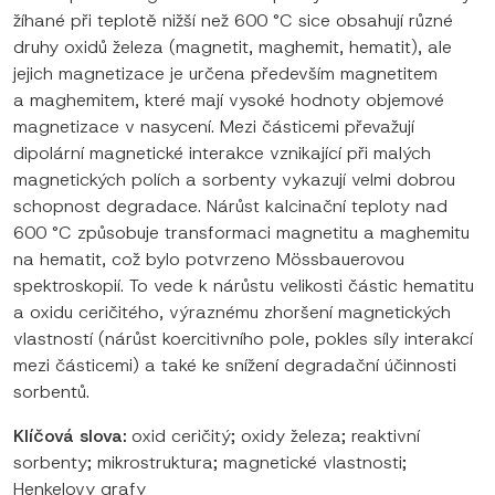
žíhané při teplotě nižší než 600 °C sice obsahují různé
druhy oxidů železa (magnetit, maghemit, hematit), ale
jejich magnetizace je určena především magnetitem
a maghemitem, které mají vysoké hodnoty objemové
magnetizace v nasycení. Mezi částicemi převažují
dipolární magnetické interakce vznikající při malých
magnetických polích a sorbenty vykazují velmi dobrou
schopnost degradace. Nárůst kalcinační teploty nad
600 °C způsobuje transformaci magnetitu a maghemitu
na hematit, což bylo potvrzeno Mössbauerovou
spektroskopií. To vede k nárůstu velikosti částic hematitu
a oxidu ceričitého, výraznému zhoršení magnetických
vlastností (nárůst koercitivního pole, pokles síly interakcí
mezi částicemi) a také ke snížení degradační účinnosti
sorbentů.
Klíčová slova:
oxid ceričitý; oxidy železa; reaktivní
sorbenty; mikrostruktura; magnetické vlastnosti;
Henkelovy grafy