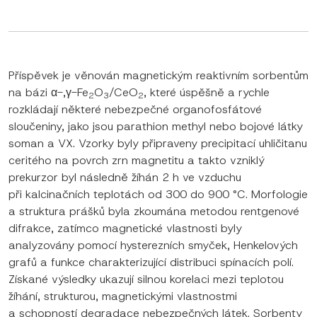
Příspěvek je věnován magnetickým reaktivním sorbentům
na bázi α-,γ-Fe
O
/CeO
, které úspěšně a rychle
2
3
2
rozkládají některé nebezpečné organofosfátové
sloučeniny, jako jsou parathion methyl nebo bojové látky
soman a VX. Vzorky byly připraveny precipitací uhličitanu
ceritého na povrch zrn magnetitu a takto vzniklý
prekurzor byl následně žíhán 2 h ve vzduchu
při kalcinačních teplotách od 300 do 900 °C. Morfologie
a struktura prášků byla zkoumána metodou rentgenové
difrakce, zatímco magnetické vlastnosti byly
analyzovány pomocí hysterezních smyček, Henkelových
grafů a funkce charakterizující distribuci spínacích polí.
Získané výsledky ukazují silnou korelaci mezi teplotou
žíhání, strukturou, magnetickými vlastnostmi
a schopností degradace nebezpečných látek. Sorbenty