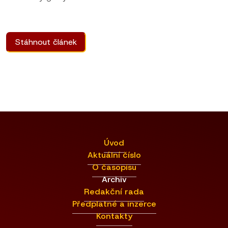
Stáhnout článek
Úvod
Aktuální číslo
O časopisu
Archiv
Redakční rada
Předplatné a inzerce
Kontakty