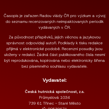
Časopis je zařazen Radou vlády ČR pro výzkum a vývoj
do seznamu recenzovaných neimpaktovaných periodik
vydávaných v ČR.
Za původnost příspěvků, jejich věcnou a jazykovou
správnost odpovídají autoři. Podklady k tisku redakce
přijímá v elektronické podobě. Recenzní posudky jsou
uloženy v redakci. Žádná část publikovaného čísla nesmí
být reprodukována, kopírována nebo elektronicky šířena
bez písemného souhlasu vydavatele.
Vydavatel:
Česká hutnická společnost, z.s.
Průmyslová 1034
739 61 Třinec - Staré Město