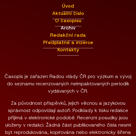
Úvod
Aktuální číslo
O časopisu
Archiv
Redakční rada
Předplatné a inzerce
Kontakty
Časopis je zařazen Radou vlády ČR pro výzkum a vývoj
do seznamu recenzovaných neimpaktovaných periodik
vydávaných v ČR.
Za původnost příspěvků, jejich věcnou a jazykovou
správnost odpovídají autoři. Podklady k tisku redakce
přijímá v elektronické podobě. Recenzní posudky jsou
uloženy v redakci. Žádná část publikovaného čísla nesmí
být reprodukována, kopírována nebo elektronicky šířena