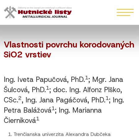
Vlastnosti povrchu korodovaných
SiO2 vrstiev
1
Ing. Iveta Papučová, PhD.
; Mgr. Jana
1
Šulcová, PhD.
; doc. Ing. Alfonz Plško,
2
1
CSc.
, Ing. Jana Pagáčová, PhD.
; Ing.
1
Petra Balážová
; Ing. Marianna
1
Čierniková
Trenčianska univerzita Alexandra Dubčeka