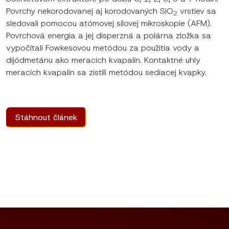
Povrchy nekorodovanej aj korodovaných SiO
vrstiev sa
2
sledovali pomocou atómo­vej silovej mikroskopie (AFM).
Povrchová energia a jej disperzná a polárna zložka sa
vypočítali Fowkesovou metódou za použitia vody a
dijódmetánu ako meracích kvapalín. Kontaktné uhly
meracích kvapalín sa zistili metódou sediacej kvapky.
Stáhnout článek