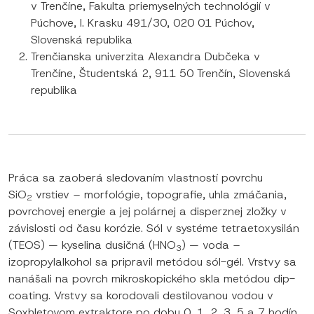
v Trenčíne, Fakulta priemyselných technológií v
Púchove, I. Krasku 491/30, 020 01 Púchov,
Slovenská republika
Trenčianska univerzita Alexandra Dubčeka v
Trenčíne, Študentská 2, 911 50 Trenčín, Slovenská
republika
Práca sa zaoberá sledovaním vlastností povrchu
SiO
vrstiev – morfológie, topografie, uhla zmáčania,
2
povrchovej energie a jej polárnej a disperznej zložky v
závislosti od času korózie. Sól v systéme tetraetoxysilán
(TEOS) — kyselina dusičná (HNO
) — voda –
3
izopropylalkohol sa pripravil metódou sól-gél. Vrstvy sa
nanášali na povrch mikroskopického skla metódou dip-
coating. Vrstvy sa korodovali destilovanou vodou v
Soxhletovom extraktore po dobu 0, 1, 2, 3, 5 a 7 hodín.