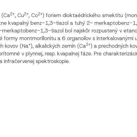
2+
2+
2+
 (Ca
, Cu
, Co
) foriem dioktaédrického smektitu (mon
krétne kvapalný benz-1,3-tiazol a tuhý 2- merkaptobenz-1,
-merkaptobenz-1,3-tiazol bol najskôr rozpustený v etanol
vé formy montmorillonitu a 6 organoílov s interkalovanými 
+
2+
ch kovov (Na
), alkalických zemín (Ca
) a prechodných ko
prítomné v plynnej, resp. kvapalnej fáze. Pre charakterizác
 infračervenej spektroskopie.