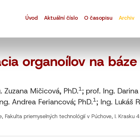
Úvod
Aktuální číslo
O časopisu
Archiv
ácia organoílov na báze 
1
g. Zuzana Mičicová, PhD.
; prof. Ing. Dari
1
 Ing. Andrea Feriancová; PhD.
; Ing. Lukáš 
e, Fakulta priemyselných technológií v Púchove, I. Krasku