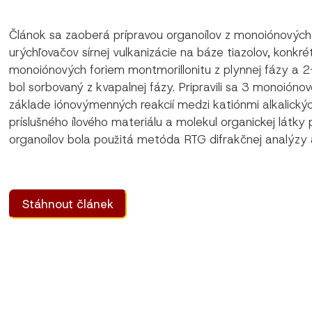
Článok sa zaoberá prípravou organoílov z monoiónových
urýchľovačov sírnej vulkanizácie na báze tiazolov, kon
monoiónových foriem montmorillonitu z plynnej fázy a 2
bol sorbovaný z kvapalnej fázy. Pripravili sa 3 monoióno
základe iónovýmenných reakcií medzi katiónmi alkalický
príslušného ílového materiálu a molekul organickej látky 
organoílov bola použitá metóda RTG difrakčnej analýzy a
Stáhnout článek