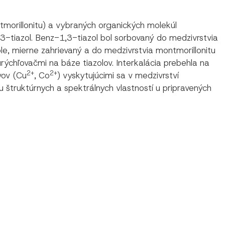
tmorillonitu) a vybraných organických molekúl
3-tiazol. Benz-1,3-tiazol bol sorbovaný do medzivrstvia
e, mierne zahrievaný a do medzivrstvia montmorillonitu
urýchľovačmi na báze tiazolov. Interkalácia prebehla na
2+
2+
vov (Cu
, Co
) vyskytujúcimi sa v medzivrství
iu štruktúrnych a spektrálnych vlastností u pripravených