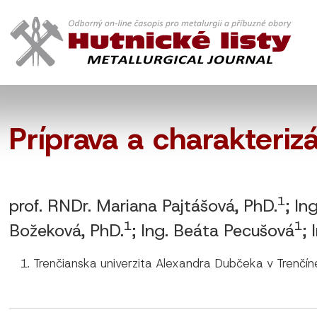
Príprava a charakteriz
1
prof. RNDr. Mariana Pajtášová, PhD.
; In
1
1
Božeková, PhD.
; Ing. Beáta Pecušová
;
Trenčianska univerzita Alexandra Dubčeka v Trenčín