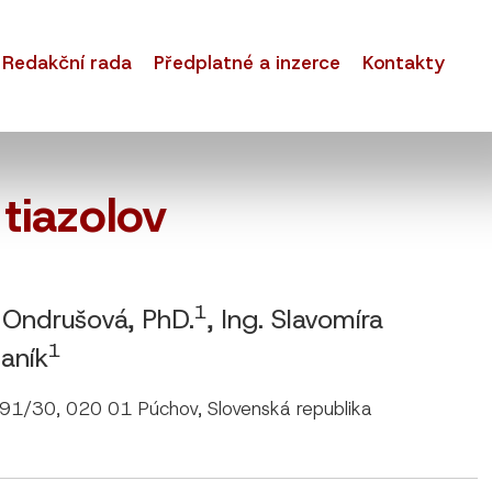
Redakční rada
Předplatné a inzerce
Kontakty
tiazolov
1
na Ondrušová, PhD.
, Ing. Slavomíra
1
Raník
 491/30, 020 01 Púchov, Slovenská republika