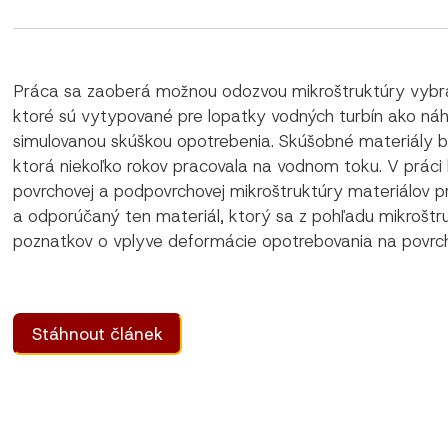
Práca sa zaoberá možnou odozvou mikroštruktúry vybran
ktoré sú vytypované pre lopatky vodných turbín ako ná
simulovanou skúškou opotrebenia. Skúšobné materiály b
ktorá niekoľko rokov pracovala na vodnom toku. V práci
povrchovej a podpovrchovej mikroštruktúry materiálov 
a odporúčaný ten materiál, ktorý sa z pohľadu mikroštr
poznatkov o vplyve deformácie opotrebovania na povrch
Stáhnout článek