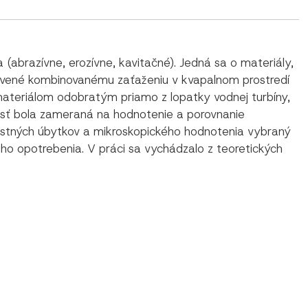
brazívne, erozívne, kavitačné). Jedná sa o materiály,
tavené kombinovanému zaťaženiu v kvapalnom prostredí
materiálom odobratým priamo z lopatky vodnej turbíny,
nosť bola zameraná na hodnotenie a porovnanie
nostných úbytkov a mikroskopického hodnotenia vybraný
ho opotrebenia. V práci sa vychádzalo z teoretických