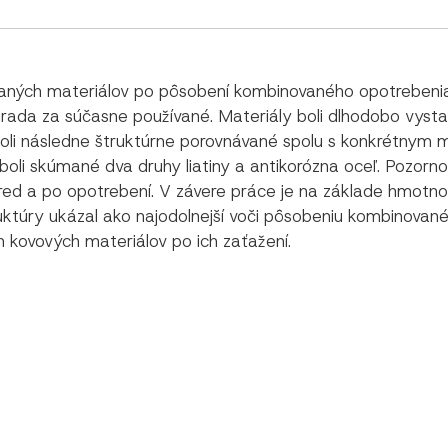
ých materiálov po pôsobení kombinovaného opotrebenia (a
hrada za súčasne používané. Materiály boli dlhodobo vys
oli následne štruktúrne porovnávané spolu s konkrétnym 
 boli skúmané dva druhy liatiny a antikorózna oceľ. Pozor
pred a po opotrebení. V závere práce je na základe hmot
uktúry ukázal ako najodolnejší voči pôsobeniu kombinované
 kovových materiálov po ich zaťažení.