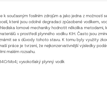
ie k současným fosilním zdrojům a jako jedna z možností se
ocelí, které jsou odolné degradaci způsobené vodíkem, vod
z hlediska lomové mechaniky hodnotit několika metodami, k
 materiálů v prostředí plynného vodíku KIH. Často jsou zmí
námit se s důvody tohoto stavu. K tomu byly využity zko
í práce je tvrzení, že nejkonzervativnější výsledky podáv
velmi malém rozsahu.
 34CrMo4; vysokotlaký plynný vodík