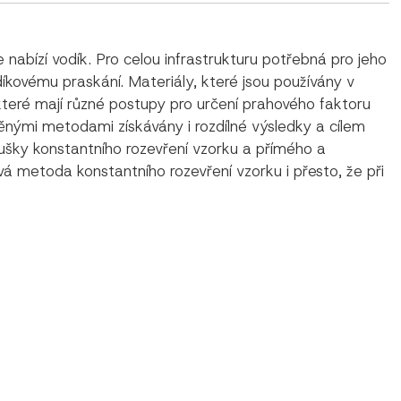
 nabízí vodík. Pro celou infrastrukturu potřebná pro jeho
íkovému praskání. Materiály, které jsou používány v
teré mají různé postupy pro určení prahového faktoru
něnými metodami získávány i rozdílné výsledky a cílem
ušky konstantního rozevření vzorku a přímého a
á metoda konstantního rozevření vzorku i přesto, že při