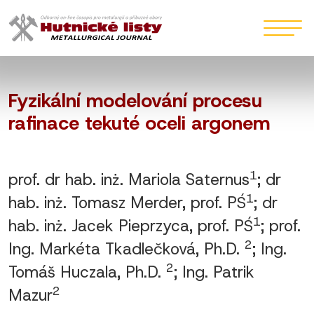
Fyzikální modelování procesu
rafinace tekuté oceli argonem
1
prof. dr hab. inż. Mariola Saternus
; dr
1
hab. inż. Tomasz Merder, prof. PŚ
; dr
1
hab. inż. Jacek Pieprzyca, prof. PŚ
; prof.
2
Ing. Markéta Tkadlečková, Ph.D.
; Ing.
2
Tomáš Huczala, Ph.D.
; Ing. Patrik
2
Mazur