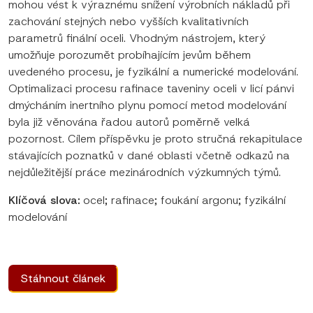
mohou vést k výraznému snížení výrobních nákladů při
zachování stejných nebo vyšších kvalitativních
parametrů finální oceli. Vhodným nástrojem, který
umožňuje porozumět probíhajícím jevům během
uvedeného procesu, je fyzikální a numerické modelování.
Optimalizaci procesu rafinace taveniny oceli v licí pánvi
dmýcháním inertního plynu pomocí metod modelování
byla již věnována řadou autorů poměrně velká
pozornost. Cílem příspěvku je proto stručná rekapitulace
stávajících poznatků v dané oblasti včetně odkazů na
nejdůležitější práce mezinárodních výzkumných týmů.
Klíčová slova:
ocel; rafinace; foukání argonu; fyzikální
modelování
Stáhnout článek