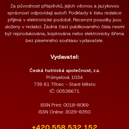
Za původnost příspěvků, jejich věcnou a jazykovou
správnost odpovídají autoři. Podklady k tisku redakce
přijímá v elektronické podobě. Recenzní posudky jsou
uloženy v redakci. Žádná část publikovaného čísla nesmí
být reprodukována, kopírována nebo elektronicky šířena
bez písemného souhlasu vydavatele.
Vydavatel:
Česká hutnická společnost, z.s.
Průmyslová 1034
739 61 Třinec - Staré Město
IČ: 00538671
ISSN Print: 0018-8069
ISSN Online: 3029-8350
+420 558 532 152