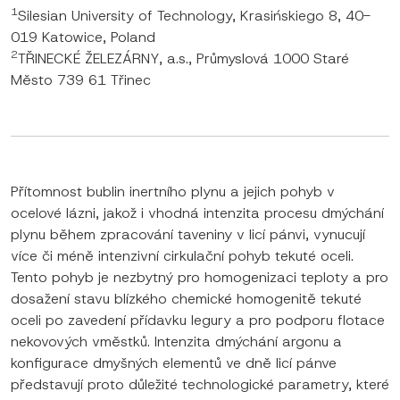
1
Silesian University of Technology, Krasińskiego 8, 40-
019 Katowice, Poland
2
TŘINECKÉ ŽELEZÁRNY, a.s., Průmyslová 1000 Staré
Město 739 61 Třinec
Přítomnost bublin inertního plynu a jejich pohyb v
ocelové lázni, jakož i vhodná intenzita procesu dmýchání
plynu během zpracování taveniny v licí pánvi, vynucují
více či méně intenzivní cirkulační pohyb tekuté oceli.
Tento pohyb je nezbytný pro homogenizaci teploty a pro
dosažení stavu blízkého chemické homogenitě tekuté
oceli po zavedení přídavku legury a pro podporu flotace
nekovových vměstků. Intenzita dmýchání argonu a
konfigurace dmyšných elementů ve dně licí pánve
představují proto důležité technologické parametry, které