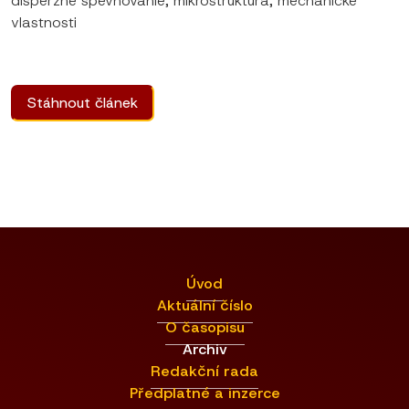
disperzné spevňovanie; mikroštruktúra; mechanické
vlastnosti
Stáhnout článek
Úvod
Aktuální číslo
O časopisu
Archiv
Redakční rada
Předplatné a inzerce