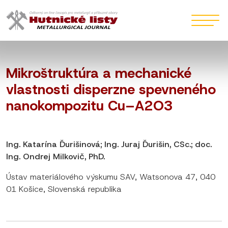
Mikroštruktúra a mechanické
vlastnosti disperzne spevneného
nanokompozitu Cu–A2O3
Ing. Katarína Ďurišinová; Ing. Juraj Ďurišin, CSc.; doc.
Ing. Ondrej Milkovič, PhD.
Ústav materiálového výskumu SAV, Watsonova 47, 040
01 Košice, Slovenská republika