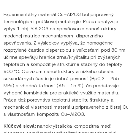
Experimentálny materiál Cu–Al2O3 bol pripravený
technológiami práškovej metalurgie. Práca analyzuje
vplyv 1 obj. %Al2O3 na spevňovanie nanoštruktúry
medenej matrice mechanizmom disperzného
spevňovania. Z výsledkov vyplýva, že homogénne
rozptýlené častice disperzoidu s veľkosťami pod 30 nm
účinne spevňujú hranice zrna/kryštalitu pri zvýšených
teplotách a kompozit je štruktúrne stabilný do teploty
900 °C. Odrazom nanoštruktúry a nízkeho obsahu
sekundárnych častíc je dobrá pevnosť (Rp0,2 = 255
MPa) a vhodná ťažnosť (A5 = 15 %), čo predstavuje
výhodnú kombináciu pre praktické využitie materiálu.
Práca tiež porovnáva teplotnú stabilitu štruktúry a
mechanické vlastnosti materiálu pripraveného z čistej Cu
s vlastnosťami kompozitu Cu–Al2O3.
Kľúčové slová:
nanokryštalická kompozitná meď;