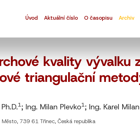
Úvod
Aktuální číslo
O časopisu
Archiv
chové kvality vývalku 
vé triangulační metod
1
1
 Ph.D.
; Ing. Milan Plevko
; Ing. Karel Mila
 Město, 739 61 Třinec, Česká republika