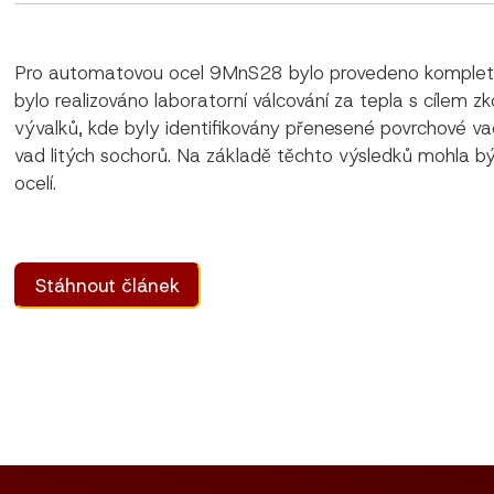
Pro automatovou ocel 9MnS28 bylo provedeno kompletní 
bylo realizováno laboratorní válcování za tepla s cílem 
vývalků, kde byly identifikovány přenesené povrchové v
vad litých sochorů. Na základě těchto výsledků mohla b
ocelí.
Stáhnout článek