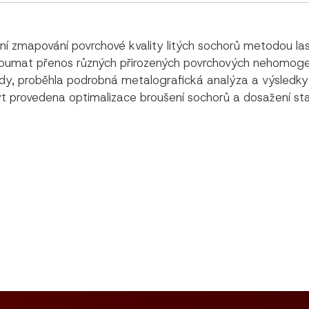
zmapování povrchové kvality litých sochorů metodou lase
zkoumat přenos různých přirozených povrchových nehomogeni
ady, proběhla podrobná metalografická analýza a výsledky
ýt provedena optimalizace broušení sochorů a dosažení sta