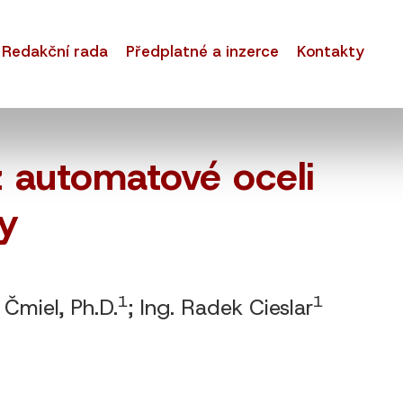
Redakční rada
Předplatné a inzerce
Kontakty
z automatové oceli
y
1
1
n Čmiel, Ph.D.
; Ing. Radek Cieslar