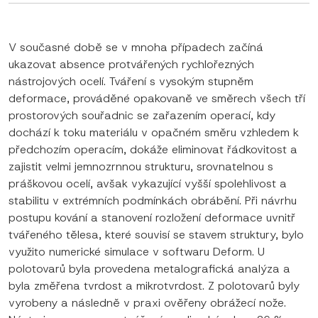
V současné době se v mnoha případech začíná
ukazovat absence protvářených rychlořezných
nástrojových ocelí. Tváření s vysokým stupněm
deformace, prováděné opakovaně ve směrech všech tří
prostorových souřadnic se zařazením operací, kdy
dochází k toku materiálu v opačném směru vzhledem k
předchozím operacím, dokáže eliminovat řádkovitost a
zajistit velmi jemnozrnnou strukturu, srovnatelnou s
práškovou ocelí, avšak vykazující vyšší spolehlivost a
stabilitu v extrémních podmínkách obrábění. Při návrhu
postupu kování a stanovení rozložení deformace uvnitř
tvářeného tělesa, které souvisí se stavem struktury, bylo
využito numerické simulace v softwaru Deform. U
polotovarů byla provedena metalografická analýza a
byla změřena tvrdost a mikrotvrdost. Z polotovarů byly
vyrobeny a následně v praxi ověřeny obrážecí nože.