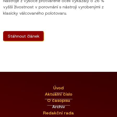
Nástroje z vysoce protvářené oceli vykázaly o 26 %
vyšší živostnost v porovnání s nástroji vyrobenými z
klasicky válcovaného polotovaru.
Stáhnout článek
Úvod
Aktuální číslo
O časopisu
Archiv
Redakční rada