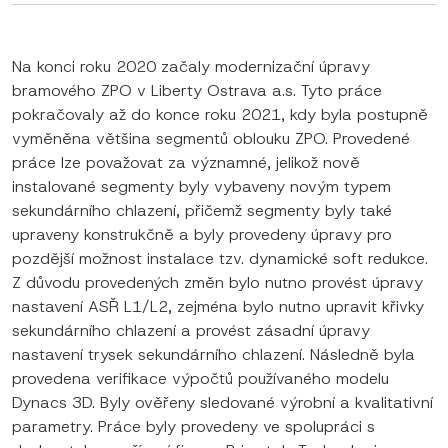
Na konci roku 2020 začaly modernizační úpravy
bramového ZPO v Liberty Ostrava a.s. Tyto práce
pokračovaly až do konce roku 2021, kdy byla postupně
vyměněna většina segmentů oblouku ZPO. Provedené
práce lze považovat za významné, jelikož nově
instalované segmenty byly vybaveny novým typem
sekundárního chlazení, přičemž segmenty byly také
upraveny konstrukčně a byly provedeny úpravy pro
pozdější možnost instalace tzv. dynamické soft redukce.
Z důvodu provedených změn bylo nutno provést úpravy
nastavení ASŘ L1/L2, zejména bylo nutno upravit křivky
sekundárního chlazení a provést zásadní úpravy
nastavení trysek sekundárního chlazení. Následně byla
provedena verifikace výpočtů používaného modelu
Dynacs 3D. Byly ověřeny sledované výrobní a kvalitativní
parametry. Práce byly provedeny ve spolupráci s