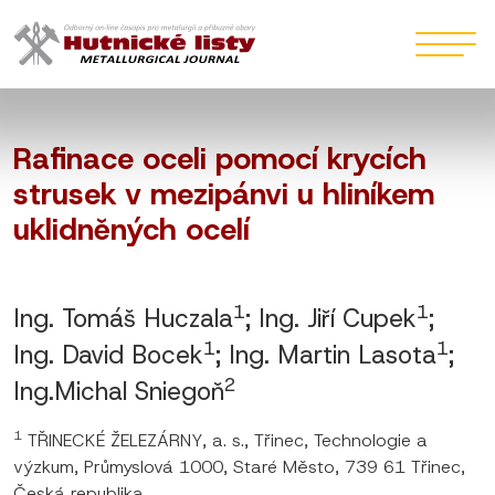
Rafinace oceli pomocí krycích
strusek v mezipánvi u hliníkem
uklidněných ocelí
1
1
Ing. Tomáš Huczala
; Ing. Jiří Cupek
;
1
1
Ing. David Bocek
; Ing. Martin Lasota
;
2
Ing.Michal Sniegoň
1
TŘINECKÉ ŽELEZÁRNY, a. s., Třinec, Technologie a
výzkum, Průmyslová 1000, Staré Město, 739 61 Třinec,
Česká republika