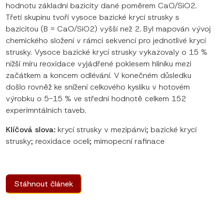
hodnotu základní bazicity dané poměrem CaO/SiO2.
Třetí skupinu tvoří vysoce bazické krycí strusky s
bazicitou (B = CaO/SiO2) vyšší než 2. Byl mapován vývoj
chemického složení v rámci sekvencí pro jednotlivé krycí
strusky. Vysoce bazické krycí strusky vykazovaly o 15 %
nižší míru reoxidace vyjádřené poklesem hliníku mezi
začátkem a koncem odlévání. V konečném důsledku
došlo rovněž ke snížení celkového kyslíku v hotovém
výrobku o 5-15 % ve střední hodnotě celkem 152
experimntálních taveb.
Klíčová slova:
krycí strusky v mezipánvi; bazické krycí
strusky; reoxidace oceli; mimopecní rafinace
Stáhnout článek