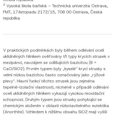
2
Vysoká škola baňská – Technická univerzita Ostrava,
FMT, 17.listopadu 2172/15, 708 00 Ostrava, Česká
republika
V praktických podmínkách byly během odlévání oceli
uklidněných hliníkem ověřovány tři typy krycích strusek v
mezipánvi, navzájem se odlišujících bazicitou (B =
CaO/SiO2). Prvním typem byly „kyselé“ krycí strusky s
velmi nízkou bazicitou často označovány jako „rýžové
plevy“. Hlavní funkcí těchto strusek jsou zejména
tepelně-izolační vlastnosti, nicméně v případě odlévání
oceli uklidněných hliníkem vykazují vysokou reoxidační
schopnost. Druhým typem jsou strusky pohybující se
chemickým složením v oblasti nízkotavitelného eutektika
(Anorthite). Vzhledem k nižšímu obsahu SiO2 mají vyšší