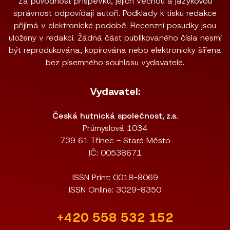
Za původnost příspěvků, jejich věcnou a jazykovou
správnost odpovídají autoři. Podklady k tisku redakce
přijímá v elektronické podobě. Recenzní posudky jsou
uloženy v redakci. Žádná část publikovaného čísla nesmí
být reprodukována, kopírována nebo elektronicky šířena
bez písemného souhlasu vydavatele.
Vydavatel:
Česká hutnická společnost, z.s.
Průmyslová 1034
739 61 Třinec - Staré Město
IČ: 00538671
ISSN Print: 0018-8069
ISSN Online: 3029-8350
+420 558 532 152