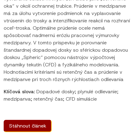
oka“ v okolí ochrannej trubice. Prúdenie v medzipanve
má za úlohu vytvorenie podmienok na vyplavovanie
vtrúsenín do trosky a intenzifikovanie reakcií na rozhraní
oceľ-troska. Optimálne prúdenie ocele nemá
spôsobovať nadmernú eróziu pracovnej výmurovky
medzipanvy. V tomto príspevku je porovnanie
štandardnej dopadovej dosky so sférickou dopadovou
doskou „Spheric“ pomocou nástrojov výpočtovej
dynamiky tekutín (CFD) a fyzikálneho modelovania.
Hodnotiacimi kritériami sú retenčný čas a prúdenie v
medzipanve pri troch rôznych rýchlostiach odlievania
Klíčová slova:
Dopadové dosky; plynulé odlievanie;
medzipanva; retenčný čas; CFD simulácie
Stáhnout článek