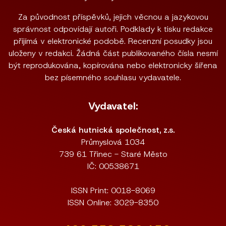
Za původnost příspěvků, jejich věcnou a jazykovou
správnost odpovídají autoři. Podklady k tisku redakce
přijímá v elektronické podobě. Recenzní posudky jsou
uloženy v redakci. Žádná část publikovaného čísla nesmí
být reprodukována, kopírována nebo elektronicky šířena
bez písemného souhlasu vydavatele.
Vydavatel:
Česká hutnická společnost, z.s.
Průmyslová 1034
739 61 Třinec - Staré Město
IČ: 00538671
ISSN Print: 0018-8069
ISSN Online: 3029-8350