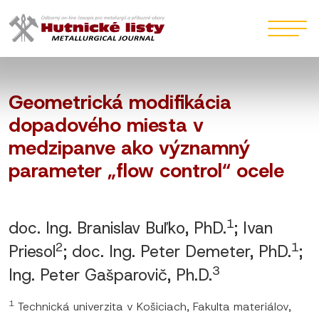
Geometrická modifikácia
dopadového miesta v
medzipanve ako významný
parameter „flow control“ ocele
1
doc. Ing. Branislav Buľko, PhD.
; Ivan
2
1
Priesol
; doc. Ing. Peter Demeter, PhD.
;
3
Ing. Peter Gašparovič, Ph.D.
1
Technická univerzita v Košiciach, Fakulta materiálov,