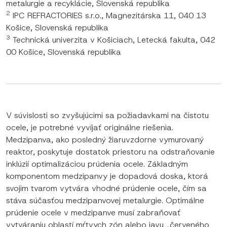
metalurgie a recyklácie, Slovenská republika
2
IPC REFRACTORIES s.r.o., Magnezitárska 11, 040 13
Košice, Slovenská republika
3
Technická univerzita v Košiciach, Letecká fakulta, 042
00 Košice, Slovenská republika
V súvislosti so zvyšujúcimi sa požiadavkami na čistotu
ocele, je potrebné vyvíjať originálne riešenia.
Medzipanva, ako posledný žiaruvzdorne vymurovaný
reaktor, poskytuje dostatok priestoru na odstraňovanie
inklúzií optimalizáciou prúdenia ocele. Základným
komponentom medzipanvy je dopadová doska, ktorá
svojim tvarom vytvára vhodné prúdenie ocele, čím sa
stáva súčasťou medzipanvovej metalurgie. Optimálne
prúdenie ocele v medzipanve musí zabraňovať
vytváraniu oblastí mŕtvych zón alebo javu „červeného