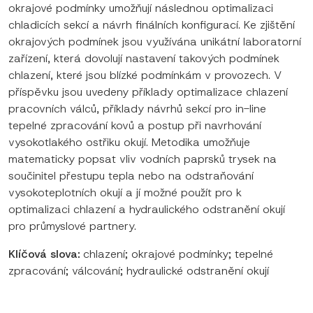
okrajové podmínky umožňují následnou optimalizaci
chladicích sekcí a návrh finálních konfigurací. Ke zjištění
okrajových podmínek jsou využívána unikátní laboratorní
zařízení, která dovolují nastavení takových podmínek
chlazení, které jsou blízké podmínkám v provozech. V
příspěvku jsou uvedeny příklady optimalizace chlazení
pracovních válců, příklady návrhů sekcí pro in-line
tepelné zpracování kovů a postup při navrhování
vysokotlakého ostřiku okují. Metodika umožňuje
matematicky popsat vliv vodních paprsků trysek na
součinitel přestupu tepla nebo na odstraňování
vysokoteplotních okují a jí možné použít pro k
optimalizaci chlazení a hydraulického odstranění okují
pro průmyslové partnery.
Klíčová slova:
chlazení; okrajové podmínky; tepelné
zpracování; válcování; hydraulické odstranění okují