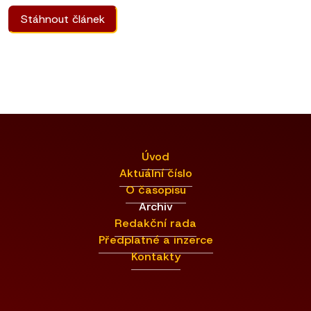
Stáhnout článek
Úvod
Aktuální číslo
O časopisu
Archiv
Redakční rada
Předplatné a inzerce
Kontakty