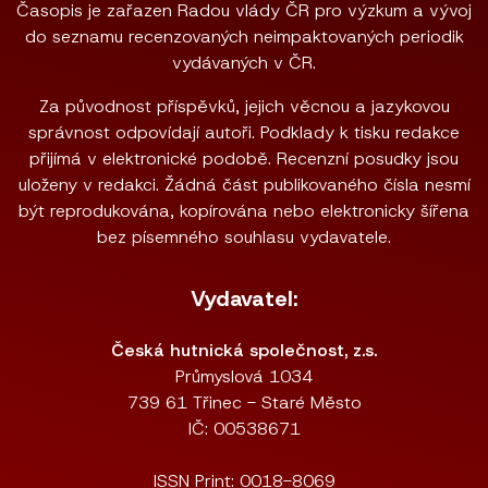
Časopis je zařazen Radou vlády ČR pro výzkum a vývoj
do seznamu recenzovaných neimpaktovaných periodik
vydávaných v ČR.
Za původnost příspěvků, jejich věcnou a jazykovou
správnost odpovídají autoři. Podklady k tisku redakce
přijímá v elektronické podobě. Recenzní posudky jsou
uloženy v redakci. Žádná část publikovaného čísla nesmí
být reprodukována, kopírována nebo elektronicky šířena
bez písemného souhlasu vydavatele.
Vydavatel:
Česká hutnická společnost, z.s.
Průmyslová 1034
739 61 Třinec - Staré Město
IČ: 00538671
ISSN Print: 0018-8069