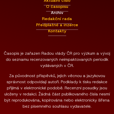
Aktuální číslo
O časopisu
Archiv
Redakční rada
Předplatné a inzerce
Kontakty
Časopis je zařazen Radou vlády ČR pro výzkum a vývoj
do seznamu recenzovaných neimpaktovaných periodik
vydávaných v ČR.
Za původnost příspěvků, jejich věcnou a jazykovou
správnost odpovídají autoři. Podklady k tisku redakce
přijímá v elektronické podobě. Recenzní posudky jsou
uloženy v redakci. Žádná část publikovaného čísla nesmí
být reprodukována, kopírována nebo elektronicky šířena
bez písemného souhlasu vydavatele.