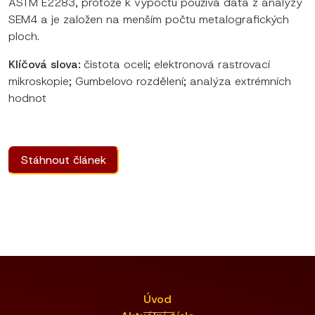
ASTM E2283, protože k výpočtu používá data z analýzy
SEM4 a je založen na menším počtu metalografických
ploch.
Klíčová slova:
čistota oceli; elektronová rastrovací
mikroskopie; Gumbelovo rozdělení; analýza extrémních
hodnot
Stáhnout článek
Úvod