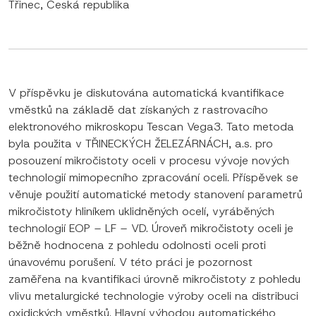
Třinec, Česká republika
V příspěvku je diskutována automatická kvantifikace
vměstků na základě dat získaných z rastrovacího
elektronového mikroskopu Tescan Vega3. Tato metoda
byla použita v TŘINECKÝCH ŽELEZÁRNÁCH, a.s. pro
posouzení mikročistoty oceli v procesu vývoje nových
technologií mimopecního zpracování oceli. Příspěvek se
věnuje použití automatické metody stanovení parametrů
mikročistoty hliníkem uklidněných ocelí, vyráběných
technologií EOP – LF – VD. Úroveň mikročistoty oceli je
běžně hodnocena z pohledu odolnosti oceli proti
únavovému porušení. V této práci je pozornost
zaměřena na kvantifikaci úrovně mikročistoty z pohledu
vlivu metalurgické technologie výroby oceli na distribuci
oxidických vměstků. Hlavní výhodou automatického