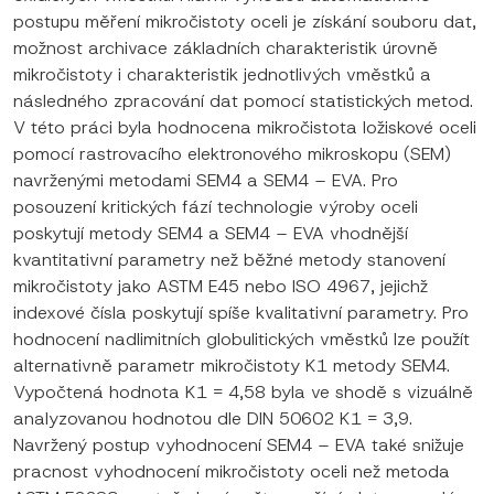
postupu měření mikročistoty oceli je získání souboru dat,
možnost archivace základních charakteristik úrovně
mikročistoty i charakteristik jednotlivých vměstků a
následného zpracování dat pomocí statistických metod.
V této práci byla hodnocena mikročistota ložiskové oceli
pomocí rastrovacího elektronového mikroskopu (SEM)
navrženými metodami SEM4 a SEM4 – EVA. Pro
posouzení kritických fází technologie výroby oceli
poskytují metody SEM4 a SEM4 – EVA vhodnější
kvantitativní parametry než běžné metody stanovení
mikročistoty jako ASTM E45 nebo ISO 4967, jejichž
indexové čísla poskytují spíše kvalitativní parametry. Pro
hodnocení nadlimitních globulitických vměstků lze použít
alternativně parametr mikročistoty K1 metody SEM4.
Vypočtená hodnota K1 = 4,58 byla ve shodě s vizuálně
analyzovanou hodnotou dle DIN 50602 K1 = 3,9.
Navržený postup vyhodnocení SEM4 – EVA také snižuje
pracnost vyhodnocení mikročistoty oceli než metoda