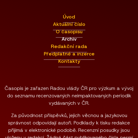
Úvod
Aktuální číslo
O časopisu
Archiv
Redakční rada
Předplatné a inzerce
Kontakty
Časopis je zařazen Radou vlády ČR pro výzkum a vývoj
do seznamu recenzovaných neimpaktovaných periodik
vydávaných v ČR.
Za původnost příspěvků, jejich věcnou a jazykovou
správnost odpovídají autoři. Podklady k tisku redakce
přijímá v elektronické podobě. Recenzní posudky jsou
uloženy v redakci. Žádná část publikovaného čísla nesmí