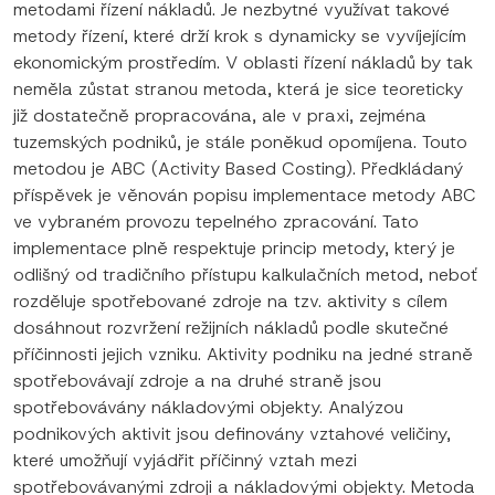
metodami řízení nákladů. Je nezbytné využívat takové
metody řízení, které drží krok s dynamicky se vyvíjejícím
ekonomickým prostředím. V oblasti řízení nákladů by tak
neměla zůstat stranou metoda, která je sice teoreticky
již dostatečně propracována, ale v praxi, zejména
tuzemských podniků, je stále poněkud opomíjena. Touto
metodou je ABC (Activity Based Costing). Předkládaný
příspěvek je věnován popisu implementace metody ABC
ve vybraném provozu tepelného zpracování. Tato
implementace plně respektuje princip metody, který je
odlišný od tradičního přístupu kalkulačních metod, neboť
rozděluje spotřebované zdroje na tzv. aktivity s cílem
dosáhnout rozvržení režijních nákladů podle skutečné
příčinnosti jejich vzniku. Aktivity podniku na jedné straně
spotřebovávají zdroje a na druhé straně jsou
spotřebovávány nákladovými objekty. Analýzou
podnikových aktivit jsou definovány vztahové veličiny,
které umožňují vyjádřit příčinný vztah mezi
spotřebovávanými zdroji a nákladovými objekty. Metoda