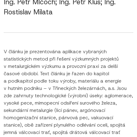
Ing. Petr Mlčoch; Ing. Petr Klus; Ing.
Rostislav Milata
V článku je prezentována aplikace vybraných
statistických metod při řešení výzkumných projektů
v metalurgickém výzkumu a provozní praxi za delší
časové období. Text článku je řazen do kapitol
a podkapitol podle toku výroby, materiálu a energie
v hutním podniku – v Třineckých železárnách, a.s. Jsou
zde zahrnuty technologické (výrobní) úseky: aglomerace,
vysoké pece, mimopecní odsíření surového železa,
sekundární metalurgie (licí pánev, argónovací
homogenizační stanice, pánvová pec, vakuovací
stanice), obě zařízení plynulého odlévání oceli, spojitá
jemná válcovací trať, spojitá drátová válcovací trať