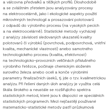
a válcovna předvalků a těžkých profilů. Dlouhodobě
a se zvláštním zřetelem jsou analyzovány procesy
na elektroocelárně, jako i ekologické aspekty použití
mikrovlnných technologií a prosazování polotovarů
z odpadů do výrobního procesu (na vysokých pecích
a na elektroocelárně). Statistické metody vycházejí
z analýzy závislosti sledovaných ukazatelů kvality
polotovarů či výrobků (povrchová, podpovrchová, vnitřní
kvalita, mechanické vlastnosti) anebo samotného
technologického procesu (kvalita, efektivnost)
na technologicko-provozních veličinách příslušného
výrobního řetězce, počínaje chemickým složením
surového železa anebo oceli a konče výrobními
parametry finalizačních úseků, tj. jde o tzv. kvalimetrickou
analýzu. Při řešení daných úloh analýzy je využita celá
škála širokého a neustále se rozšiřujícího spektra
statistických metod, které jsou k dispozici ve speciálních
statistických programech. Mezi nejčastěji používané
matematicko-statistické metody patří průzkumová