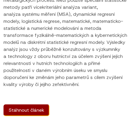
metalurgických procesů. Mezi použité speciální statistické
metody patří vícekriteriální analýza variant,
analýza systému měření (MSA), dynamické regresní
modely, logistická regrese, matematické, matematicko-
statistické a numerické modelování a metoda
transformace fyzikálně-matematických a kybernetických
modelů na diskrétní statistické regresní modely. Výsledky
analýz jsou vždy průběžně konzultovány s výzkumníky
a technology z oboru hutnictví za účelem zvýšení jejich
relevantnosti v hutních technologiích a přímé
použitelnosti v daném výrobním úseku ve smyslu
doporučení ke změnám jeho parametrů s cílem zvýšení
kvality výroby či jejího zefektivnění.
Stáhnout článek