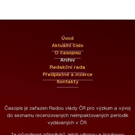
Úvod
Aktuální číslo
O časopisu
Archiv
Redakční rada
Předplatné a inzerce
Kontakty
Časopis je zařazen Radou vlády ČR pro výzkum a vývoj
do seznamu recenzovaných neimpaktovaných periodik
vydávaných v ČR.
Za původnost příspěvků, jejich věcnou a jazykovou