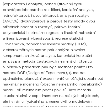
(exploratorní) analýza, odhad (fitování) typu
pravděpodobnostního rozdělení, korelační analýza,
jednofaktorová i dvoufaktorová analýza rozptylu
(ANOVA), dvouvýběrové a párové testy shody dvou
středních hodnot a rozptylů, párová lineární,
polynomická i nelineární regrese a lineární, nelineární
a linearizovaná vícenásobná regrese statická
i dynamická, zobecněné lineární modely (GLM),
z vícerozměrných metod pak analýza hlavních
komponent, shluková analýza, kanonická korelační
analýza a metoda částečných nejmenších čtverců.
V několika případech pak byla možnost použít i tzv.
metodu DOE (Design of Experiment), tj. metodu
optimálního plánování experimentů umožňující dosáhnout
maximálně možného (obecně nelineárního interakčního)
modelu při minimálním počtu pokusů. Tato metoda
je uplatnitelná v experimentech na reálných objektech,
ale i v rámci fyzikálního a numerického modelování