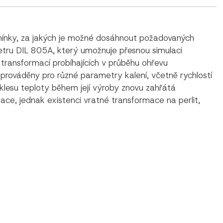
mínky, za jakých je možné dosáhnout požadovaných
etru DIL 805A, který umožnuje přesnou simulaci
ransformací probíhajících v průběhu ohřevu
 prováděny pro různé parametry kalení, včetně rychlostí
oklesu teploty během její výroby znovu zahřátá
zace, jednak existenci vratné transformace na perlit,