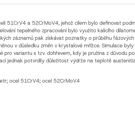
oceli 51CrV4 a 52CrMoV4, jehož cílem bylo definovat pod
lování tepelného zpracování bylo využito kalicího dilatom
ckých záznamů pak získávat poznatky o průběhu fázových t
změnou v důsledku změn v krystalové mřížce. Simulace byly
é pro variantu s tzv. dohřevem, kdy je pružina z důvodu p
ací jednak potvrdily důležitost výdrže na teplotě austeniti
metr; ocel 51CrV4; ocel 52CrMoV4