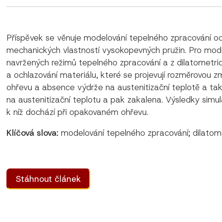
Příspěvek se věnuje modelování tepelného zpracování 
mechanických vlastností vysokopevných pružin. Pro mode
navržených režimů tepelného zpracování a z dilatometri
a ochlazování materiálu, které se projevují rozměrovou 
ohřevu a absence výdrže na austenitizační teplotě a tak
na austenitizační teplotu a pak zakalena. Výsledky simul
k níž dochází při opakovaném ohřevu.
Klíčová slova:
modelování tepelného zpracování; dilato
Stáhnout článek