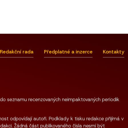
Redakční rada
Předplatné a inzerce
Kontakty
 do seznamu recenzovaných neimpaktovaných periodik
ost odpovídají autoři. Podklady k tisku redakce přijímá v
dakci. Žádná část publikovaného čísla nesmí být