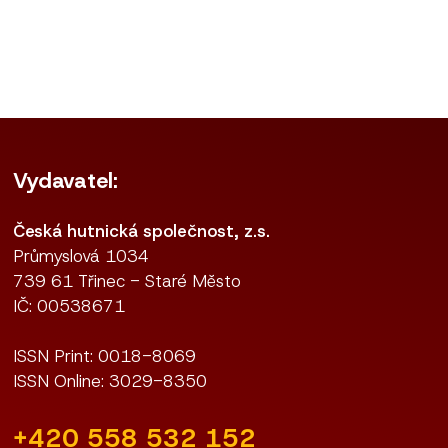
Vydavatel:
Česká hutnická společnost, z.s.
Průmyslová 1034
739 61 Třinec - Staré Město
IČ: 00538671
ISSN Print: 0018-8069
ISSN Online: 3029-8350
+420 558 532 152