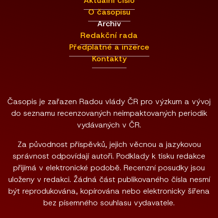
Aktuální číslo
O časopisu
Archiv
Redakční rada
Předplatné a inzerce
Kontakty
Časopis je zařazen Radou vlády ČR pro výzkum a vývoj
do seznamu recenzovaných neimpaktovaných periodik
vydávaných v ČR.
Za původnost příspěvků, jejich věcnou a jazykovou
správnost odpovídají autoři. Podklady k tisku redakce
přijímá v elektronické podobě. Recenzní posudky jsou
uloženy v redakci. Žádná část publikovaného čísla nesmí
být reprodukována, kopírována nebo elektronicky šířena
bez písemného souhlasu vydavatele.