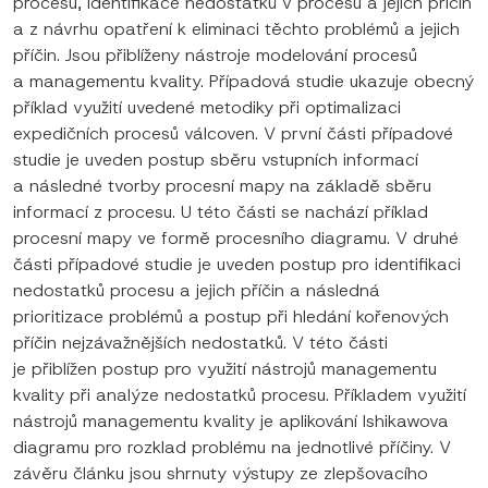
procesu, identifikace nedostatků v procesu a jejich příčin
a z návrhu opatření k eliminaci těchto problémů a jejich
příčin. Jsou přiblíženy nástroje modelování procesů
a managementu kvality. Případová studie ukazuje obecný
příklad využití uvedené metodiky při optimalizaci
expedičních procesů válcoven. V první části případové
studie je uveden postup sběru vstupních informací
a následné tvorby procesní mapy na základě sběru
informací z procesu. U této části se nachází příklad
procesní mapy ve formě procesního diagramu. V druhé
části případové studie je uveden postup pro identifikaci
nedostatků procesu a jejich příčin a následná
prioritizace problémů a postup při hledání kořenových
příčin nejzávažnějších nedostatků. V této části
je přiblížen postup pro využití nástrojů managementu
kvality při analýze nedostatků procesu. Příkladem využití
nástrojů managementu kvality je aplikování Ishikawova
diagramu pro rozklad problému na jednotlivé příčiny. V
závěru článku jsou shrnuty výstupy ze zlepšovacího