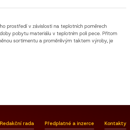
ho prostředí v závislosti na teplotních poměrech
 doby pobytu materiálu v teplotním poli pece. Přitom
změnou sortimentu a proměnlivým taktem výroby, je
Redakční rada
Předplatné a inzerce
Kontakty