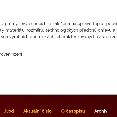
 v průmyslových pecích je založena na úpravě teplot pecní
ty materiálu, rozměru, technologických předpisů ohřevu a
ožitých výrobních podmínkách, charakterizovaných častou 
oveň řízení
Úvod
Aktuální číslo
O časopisu
Archiv