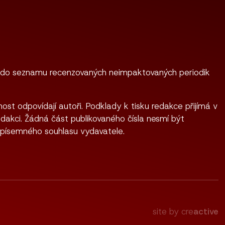
 do seznamu recenzovaných neimpaktovaných periodik
ost odpovídají autoři. Podklady k tisku redakce přijímá v
dakci. Žádná část publikovaného čísla nesmí být
 písemného souhlasu vydavatele.
site by cre
active