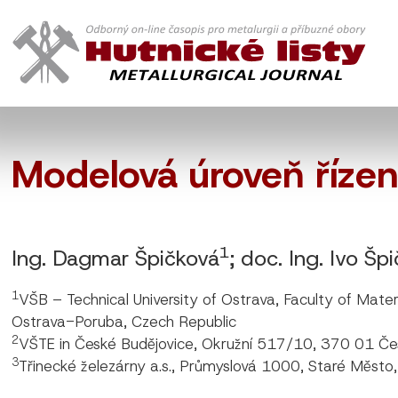
Modelová úroveň řízen
1
Ing. Dagmar Špičková
; doc. Ing. Ivo Špi
1
VŠB – Technical University of Ostrava, Faculty of Ma
Ostrava-Poruba, Czech Republic
2
VŠTE in České Budějovice, Okružní 517/10, 370 01 Če
3
Třinecké železárny a.s., Průmyslová 1000, Staré Město