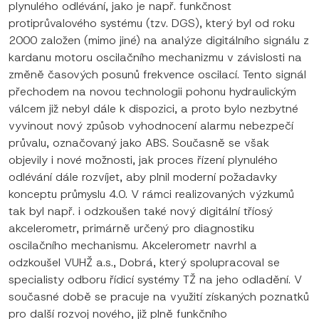
plynulého odlévání, jako je např. funkčnost
protiprůvalového systému (tzv. DGS), který byl od roku
2000 založen (mimo jiné) na analýze digitálního signálu z
kardanu motoru oscilačního mechanizmu v závislosti na
změně časových posunů frekvence oscilací. Tento signál
přechodem na novou technologii pohonu hydraulickým
válcem již nebyl dále k dispozici, a proto bylo nezbytné
vyvinout nový způsob vyhodnocení alarmu nebezpečí
průvalu, označovaný jako ABS. Současně se však
objevily i nové možnosti, jak proces řízení plynulého
odlévání dále rozvíjet, aby plnil moderní požadavky
konceptu průmyslu 4.0. V rámci realizovaných výzkumů
tak byl např. i odzkoušen také nový digitální tříosý
akcelerometr, primárně určený pro diagnostiku
oscilačního mechanismu. Akcelerometr navrhl a
odzkoušel VUHŽ a.s., Dobrá, který spolupracoval se
specialisty odboru řídicí systémy TŽ na jeho odladění. V
současné době se pracuje na využití získaných poznatků
pro další rozvoj nového, již plně funkčního