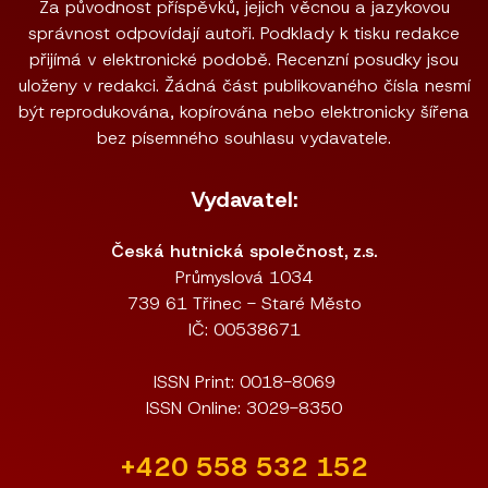
Za původnost příspěvků, jejich věcnou a jazykovou
správnost odpovídají autoři. Podklady k tisku redakce
přijímá v elektronické podobě. Recenzní posudky jsou
uloženy v redakci. Žádná část publikovaného čísla nesmí
být reprodukována, kopírována nebo elektronicky šířena
bez písemného souhlasu vydavatele.
Vydavatel:
Česká hutnická společnost, z.s.
Průmyslová 1034
739 61 Třinec - Staré Město
IČ: 00538671
ISSN Print: 0018-8069
ISSN Online: 3029-8350
+420 558 532 152