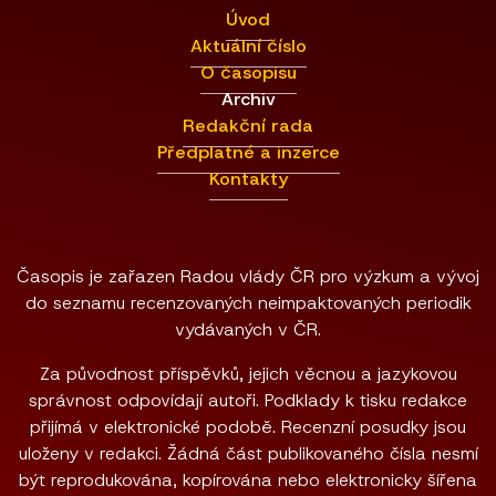
Úvod
Aktuální číslo
O časopisu
Archiv
Redakční rada
Předplatné a inzerce
Kontakty
Časopis je zařazen Radou vlády ČR pro výzkum a vývoj
do seznamu recenzovaných neimpaktovaných periodik
vydávaných v ČR.
Za původnost příspěvků, jejich věcnou a jazykovou
správnost odpovídají autoři. Podklady k tisku redakce
přijímá v elektronické podobě. Recenzní posudky jsou
uloženy v redakci. Žádná část publikovaného čísla nesmí
být reprodukována, kopírována nebo elektronicky šířena