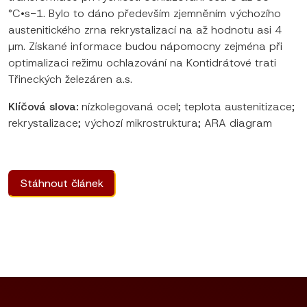
°C•s−1. Bylo to dáno především zjemněním výchozího
austenitického zrna rekrystalizací na až hodnotu asi 4
µm. Získané informace budou nápomocny zejména při
optimalizaci režimu ochlazování na Kontidrátové trati
Třineckých železáren a.s.
Klíčová slova:
nízkolegovaná ocel; teplota austenitizace;
rekrystalizace; výchozí mikrostruktura; ARA diagram
Stáhnout článek