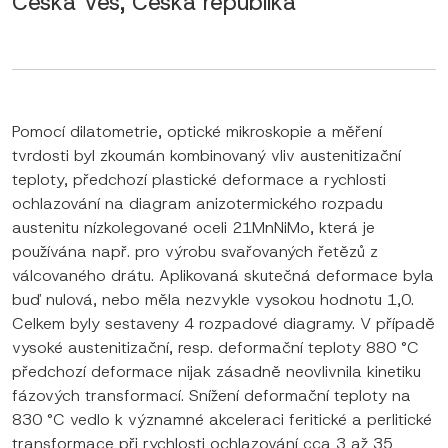
Česká Ves, Česká republika
Pomocí dilatometrie, optické mikroskopie a měření
tvrdosti byl zkoumán kombinovaný vliv austenitizační
teploty, předchozí plastické deformace a rychlosti
ochlazování na diagram anizotermického rozpadu
austenitu nízkolegované oceli 21MnNiMo, která je
používána např. pro výrobu svařovaných řetězů z
válcovaného drátu. Aplikovaná skutečná deformace byla
buď nulová, nebo měla nezvykle vysokou hodnotu 1,0.
Celkem byly sestaveny 4 rozpadové diagramy. V případě
vysoké austenitizační, resp. deformační teploty 880 °C
předchozí deformace nijak zásadně neovlivnila kinetiku
fázových transformací. Snížení deformační teploty na
830 °C vedlo k významné akceleraci feritické a perlitické
transformace při rychlosti ochlazování cca 3 až 35